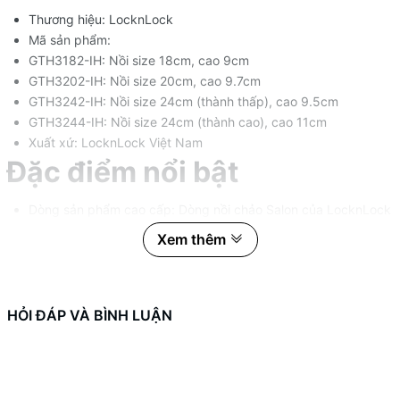
Thương hiệu: LocknLock
Mã sản phẩm:
GTH3182-IH: Nồi size 18cm, cao 9cm
GTH3202-IH: Nồi size 20cm, cao 9.7cm
GTH3242-IH: Nồi size 24cm (thành thấp), cao 9.5cm
GTH3244-IH: Nồi size 24cm (thành cao), cao 11cm
Xuất xứ: LocknLock Việt Nam
Đặc điểm nổi bật
Dòng sản phẩm cao cấp: Dòng nồi chảo Salon của LocknLock
được chế tạo từ nhôm đúc nguyên khối với công nghệ
Xem thêm
Anodizing hóa 2 lớp, đảm bảo độ bền vượt trội khi chịu nhiệt
và ma sát. Nồi truyền nhiệt nhanh và đều, tiết kiệm năng
lượng.
Lớp phủ Ceramic chống dính cao cấp: Bề mặt nồi được phủ
HỎI ĐÁP VÀ BÌNH LUẬN
gốm (KFCC Ceramic Coating) kết hợp Titanium và đá Granite,
tăng khả năng chống mài mòn và độ bền, đồng thời mang lại
tính năng chống dính ưu việt.
Thiết kế sang trọng: Màu đen tinh tế cùng các đường gân nổi