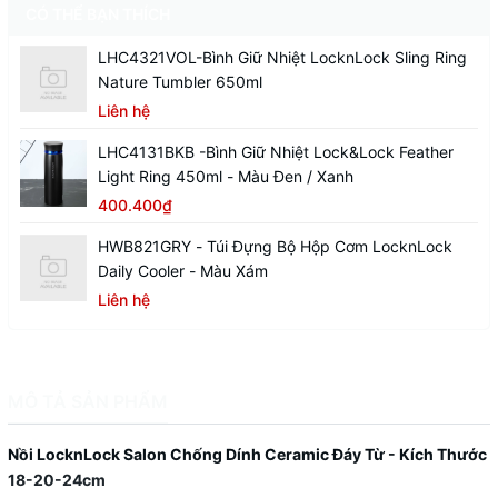
CÓ THỂ BẠN THÍCH
LHC4321VOL-Bình Giữ Nhiệt LocknLock Sling Ring
Nature Tumbler 650ml
Liên hệ
LHC4131BKB -Bình Giữ Nhiệt Lock&Lock Feather
Light Ring 450ml - Màu Đen / Xanh
400.400₫
HWB821GRY - Túi Đựng Bộ Hộp Cơm LocknLock
Daily Cooler - Màu Xám
Liên hệ
MÔ TẢ SẢN PHẨM
Nồi LocknLock Salon Chống Dính Ceramic Đáy Từ - Kích Thước
18-20-24cm