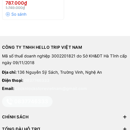
24cm (Có thể sử dụng bếp
787.000₫
từ ) - Màu đen
1.749.000₫
CÔNG TY TNHH HELLO TRIP VIỆT NAM
Mã số thuế doanh nghiệp 3002201821 do Sở KH&ĐT Hà Tĩnh cấp
ngày 09/11/2018
Địa chỉ:
136 Nguyễn Sỹ Sách, Trường Vinh, Nghệ An
Điện thoại:
0837746333
Email:
Locknlockstorevietnam@gmail.com
0837746333
CHÍNH SÁCH
TỔNG ĐÀI HỖ TRỢ