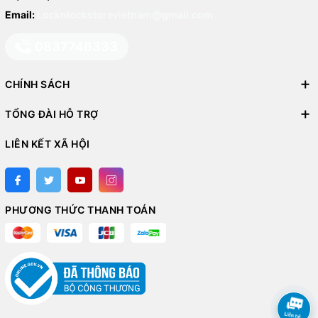
Email:
Locknlockstorevietnam@gmail.com
0837746333
CHÍNH SÁCH
TỔNG ĐÀI HỖ TRỢ
LIÊN KẾT XÃ HỘI
PHƯƠNG THỨC THANH TOÁN