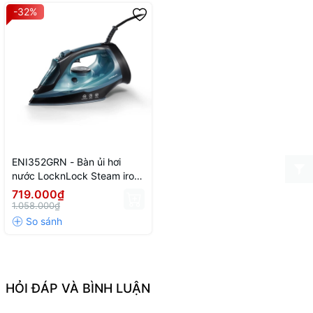
-32%
ENI352GRN - Bàn ủi hơi
nước LocknLock Steam iron
220-240V, 50/60Hz, 2000-
719.000₫
2400W, 300ml - Màu xanh lá
1.058.000₫
HỎI ĐÁP VÀ BÌNH LUẬN