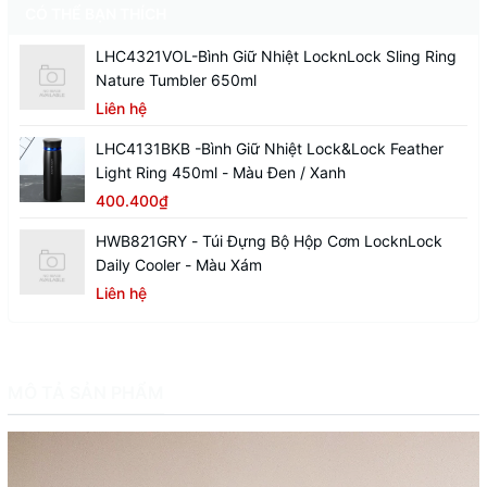
CÓ THỂ BẠN THÍCH
LHC4321VOL-Bình Giữ Nhiệt LocknLock Sling Ring
Nature Tumbler 650ml
Liên hệ
LHC4131BKB -Bình Giữ Nhiệt Lock&Lock Feather
Light Ring 450ml - Màu Đen / Xanh
400.400₫
HWB821GRY - Túi Đựng Bộ Hộp Cơm LocknLock
Daily Cooler - Màu Xám
Liên hệ
MÔ TẢ SẢN PHẨM