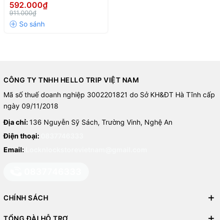
nhôm, 1 tay cầm, 18 cm -
592.000₫
màu ngà
911.000₫
CÔNG TY TNHH HELLO TRIP VIỆT NAM
Mã số thuế doanh nghiệp 3002201821 do Sở KH&ĐT Hà Tĩnh cấp
ngày 09/11/2018
Địa chỉ:
136 Nguyễn Sỹ Sách, Trường Vinh, Nghệ An
Điện thoại:
0837746333
Email:
Locknlockstorevietnam@gmail.com
0837746333
CHÍNH SÁCH
TỔNG ĐÀI HỖ TRỢ