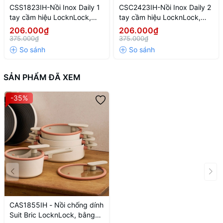
CSS1823IH-Nồi Inox Daily 1
CSC2423IH-Nồi Inox Daily 2
tay cầm hiệu LocknLock,
tay cầm hiệu LocknLock,
kích thước 18cm-NTL-CN-6-
kích thước 24cm-NTL-CN-
206.000₫
206.000₫
STS-Single-DAILY
6-STS-Single-DAILY
375.000₫
375.000₫
SẢN PHẨM ĐÃ XEM
-35%
CAS1855IH - Nồi chống dính
Suit Bric LocknLock, bằng