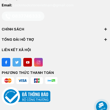
Email:
Locknlockstorevietnam@gmail.com
0837746333
CHÍNH SÁCH
TỔNG ĐÀI HỖ TRỢ
LIÊN KẾT XÃ HỘI
PHƯƠNG THỨC THANH TOÁN