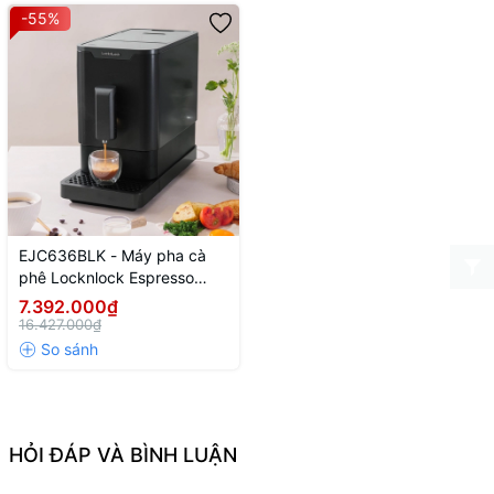
-55%
EJC636BLK - Máy pha cà
phê Locknlock Espresso
Machine 220V, 50Hz, 1235W
7.392.000₫
- Màu đen
16.427.000₫
HỎI ĐÁP VÀ BÌNH LUẬN