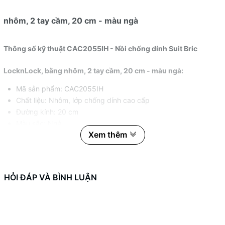
nhôm, 2 tay cầm, 20 cm - màu ngà
Thông số kỹ thuật
CAC2055IH - Nồi chống dính Suit Bric
LocknLock, bằng nhôm, 2 tay cầm, 20 cm - màu ngà
:
Mã sản phẩm: CAC2055IH
Chất liệu: Nhôm, lớp chống dính cao cấp
Đường kính: 20 cm
Màu sắc: Ngà
Xem thêm
Tay cầm: 2 tay cầm cách nhiệt
Loại nồi: Nồi chống dính
Dung tích: Khoảng 2 - 2.5 lít
Kích thước: Đường kính 20 cm
HỎI ĐÁP VÀ BÌNH LUẬN
1. Chất liệu và thiết kế
CAC2055IH - Nồi chống dính Suit Bric
LocknLock, bằng nhôm, 2 tay cầm, 20 cm - màu ngà
: