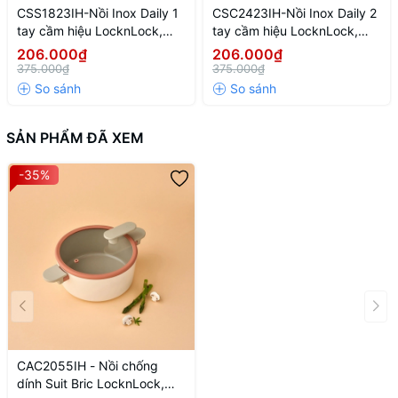
ngại về việc thức ăn bị cháy hay bám dính vào mặt nồi. Ngoài ra,
CSS1823IH-Nồi Inox Daily 1
CSC2423IH-Nồi Inox Daily 2
lớp chống dính này cũng rất bền bỉ, ít bị trầy xước khi sử dụng với
tay cầm hiệu LocknLock,
tay cầm hiệu LocknLock,
kích thước 18cm-NTL-CN-6-
kích thước 24cm-NTL-CN-
dụng cụ nấu ăn thông thường.
206.000₫
206.000₫
STS-Single-DAILY
6-STS-Single-DAILY
375.000₫
375.000₫
SẢN PHẨM ĐÃ XEM
-35%
CAC2055IH - Nồi chống
dính Suit Bric LocknLock,