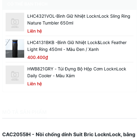
CÓ THỂ BẠN THÍCH
LHC4321VOL-Bình Giữ Nhiệt LocknLock Sling Ring
Nature Tumbler 650ml
Liên hệ
LHC4131BKB -Bình Giữ Nhiệt Lock&Lock Feather
Light Ring 450ml - Màu Đen / Xanh
400.400₫
HWB821GRY - Túi Đựng Bộ Hộp Cơm LocknLock
Daily Cooler - Màu Xám
Liên hệ
MÔ TẢ SẢN PHẨM
CAC2055IH - Nồi chống dính Suit Bric LocknLock, bằng