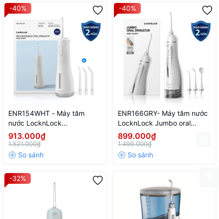
-40%
-40%
ENR154WHT - Máy tăm
ENR166GRY- Máy tăm nước
nước LocknLock
LocknLock Jumbo oral
Rechargeable oral irrigator
irrigator 300ml - Màu xám
913.000₫
899.000₫
3.7V, 8W, 250ml - Màu trắng
1.521.000₫
1.499.000₫
-32%