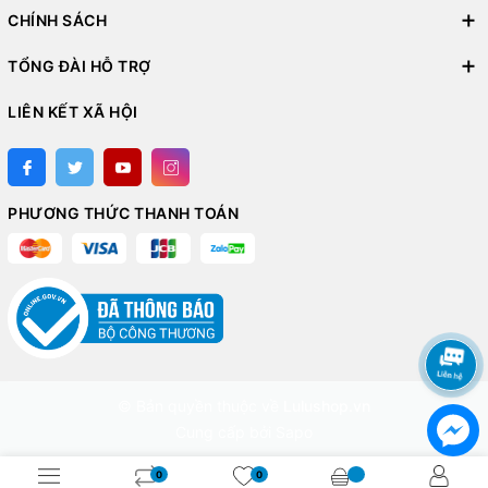
CHÍNH SÁCH
TỔNG ĐÀI HỖ TRỢ
LIÊN KẾT XÃ HỘI
PHƯƠNG THỨC THANH TOÁN
© Bản quyền thuộc về
Lulushop.vn
Cung cấp bởi
Sapo
0
0