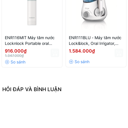
ENR116MIT Máy tăm nước
ENR111BLU - Máy tăm nước
Locknlock Portable oral
Lock&lock, Oral Irrigator,
irrigator 100-240V,
DC12V, 18W, 600ml, Màu
916.000₫
1.584.000₫
50/60Hz, 8W- Màu mint
xanh dương
1.347.000₫
HỎI ĐÁP VÀ BÌNH LUẬN