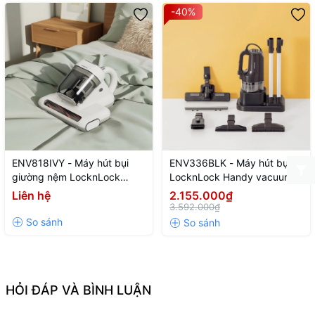
-40%
ENV818IVY - Máy hút bụi
ENV336BLK - Máy hút bụi
giường nệm LocknLock
LocknLock Handy vacuum
Mattress vacuum cleaner
cleaner, 0.4L, 400W, 220V,
Liên hệ
2.155.000₫
220V~, 50Hz, 300W, 0.5L -
50Hz - Màu đen
3.592.000₫
Màu ngà
HỎI ĐÁP VÀ BÌNH LUẬN