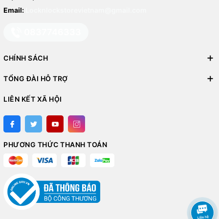
Email:
Locknlockstorevietnam@gmail.com
0837746333
CHÍNH SÁCH
TỔNG ĐÀI HỖ TRỢ
LIÊN KẾT XÃ HỘI
PHƯƠNG THỨC THANH TOÁN