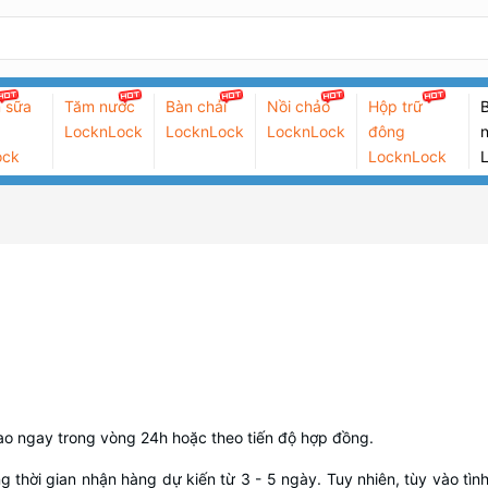
 sữa
Tăm nước
Bàn chải
Nồi chảo
Hộp trữ
B
LocknLock
LocknLock
LocknLock
đông
n
ock
LocknLock
iao ngay trong vòng 24h hoặc theo tiến độ hợp đồng.
g thời gian nhận hàng dự kiến từ 3 - 5 ngày. Tuy nhiên, tùy vào tìn