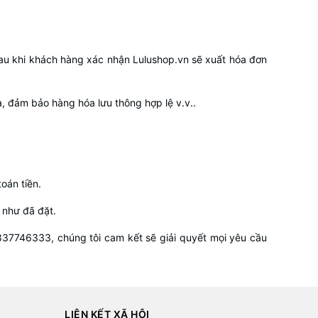
au khi khách hàng xác nhận Lulushop.vn sẽ xuất hóa đơn
óa, đảm bảo hàng hóa lưu thông hợp lệ v.v..
oán tiền.
 như đã đặt.
0837746333, chúng tôi cam kết sẽ giải quyết mọi yêu cầu
LIÊN KẾT XÃ HỘI