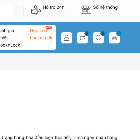
Hỗ trợ 24h
Số hệ thống
0837746333
8 cửa hàng
ình giữ
Hộp cơm
0
0
hiệt
LocknLock
LocknLock
h trạng hàng hóa điều kiện thời tiết,... mà ngày nhận hàng