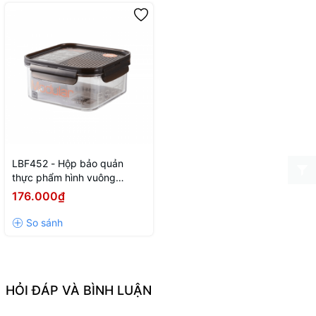
LBF452 - Hộp bảo quản
thực phẩm hình vuông
Bisfree Modular 1L
176.000₫
HỎI ĐÁP VÀ BÌNH LUẬN