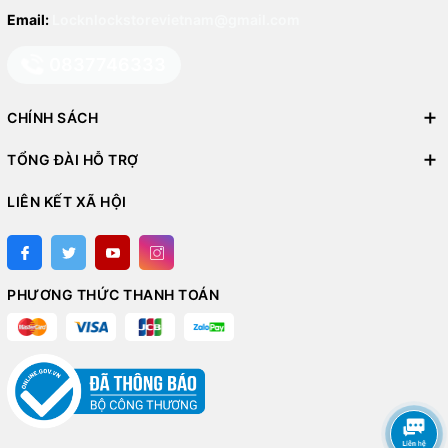
Email:
Locknlockstorevietnam@gmail.com
0837746333
CHÍNH SÁCH
TỔNG ĐÀI HỖ TRỢ
LIÊN KẾT XÃ HỘI
PHƯƠNG THỨC THANH TOÁN