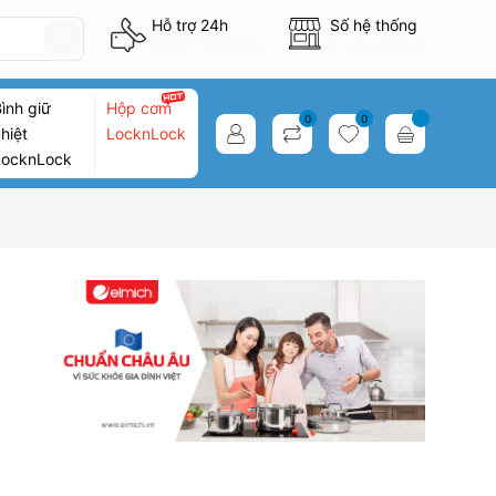
Hỗ trợ 24h
Số hệ thống
0837746333
8 cửa hàng
ình giữ
Hộp cơm
0
0
hiệt
LocknLock
LocknLock