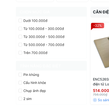
CHỌN MỨC GIÁ
CÂN ĐI
Dưới 100.000đ
-32%
Từ 100.000đ - 300.000đ
Từ 300.000đ - 500.000đ
Từ 500.000đ - 700.000đ
Trên 700.000đ
TÍNH NĂNG ĐẶC BIỆT
Pin khủng
ENC526SL
Cấu hình khỏe
điện tử L
trong gia 
514.00
Chụp ảnh đẹp
180kg
756.000₫
2 sim