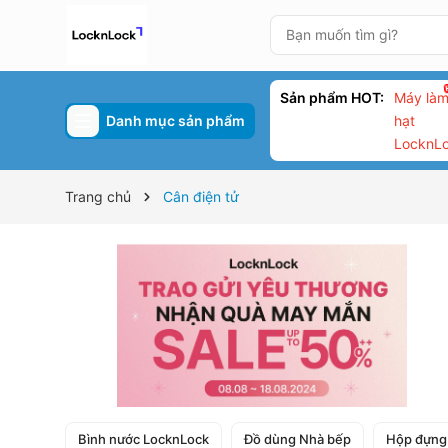
Sản phẩm HOT:
Máy làm
Danh mục sản phẩm
hạt
LocknL
Trang chủ
Cân điện tử
Bình nước LocknLock
Đồ dùng Nhà bếp
Hộp đựng