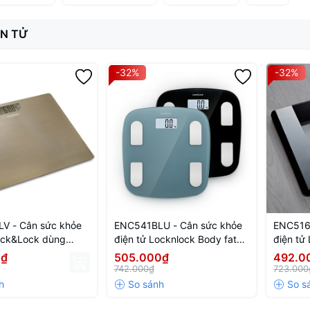
ỆN TỬ
-32%
-32%
V - Cân sức khỏe
ENC541BLU - Cân sức khỏe
ENC516
ock&Lock dùng
điện tử Locknlock Body fat
điện tử
đình, pin sạc -
scale 310x300x21mm,
trong g
0₫
505.000₫
492.0
180kg - Màu xanh
742.000₫
723.000