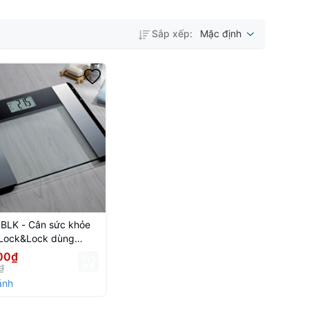
Sắp xếp:
Mặc định
BLK - Cân sức khỏe
 Lock&Lock dùng
ia đình - 180kg
00₫
₫