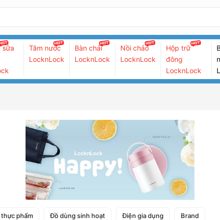
 sữa
Tăm nước
Bàn chải
Nồi chảo
Hộp trữ
B
LocknLock
LocknLock
LocknLock
đông
n
ock
LocknLock
 thực phẩm
Đồ dùng sinh hoạt
Điện gia dụng
Brand