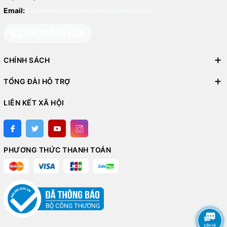
Email:
Locknlockstorevietnam@gmail.com
0837746333
CHÍNH SÁCH
TỔNG ĐÀI HỖ TRỢ
LIÊN KẾT XÃ HỘI
PHƯƠNG THỨC THANH TOÁN