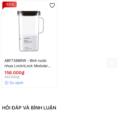
-55%
ABF738BRW - Bình nước
nhựa LocknLock Modular
Jug 1.5L - Màu nâu
156.000₫
347.000₫
HỎI ĐÁP VÀ BÌNH LUẬN