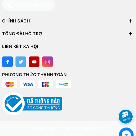
0837746333
CHÍNH SÁCH
TỔNG ĐÀI HỖ TRỢ
LIÊN KẾT XÃ HỘI
PHƯƠNG THỨC THANH TOÁN
© Bản quyền thuộc về
Lulushop.vn
Cung cấp bởi
Sapo