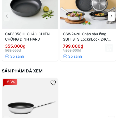
CAF3058IH-CHẢO CHIÊN
CSW2420-Chảo sâu lòng
CHỐNG DÍNH HARD
SUIT STS LocknLock 24CM
- CN-4-STS-Single
355.000₫
799.000₫
563.000₫
1.268.000₫
SẢN PHẨM ĐÃ XEM
-53%