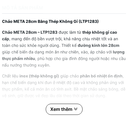
MÔ TẢ SẢN PHẨM
Chảo META 28cm Bằng Thép Không Gỉ (LTP1283)
Chảo META 28cm – LTP1283
được làm từ
thép không gỉ cao
cấp
, mang đến độ bền vượt trội, khả năng chịu nhiệt tốt và an
toàn cho sức khỏe người dùng. Thiết kế
đường kính lớn 28cm
giúp chế biến đa dạng món ăn như chiên, xào, áp chảo với
lượng
thực phẩm nhiều
, phù hợp cho gia đình đông người hoặc nhu cầu
nấu nướng thường xuyên.
Chất liệu
inox (thép không gỉ)
giúp chảo
phân bố nhiệt ổn định
,
hạn chế biến dạng khi đun ở nhiệt độ cao và không phản ứng với
thực phẩm, kể cả món ăn có tính axit. Bề mặt chảo sáng bóng, dễ
vệ sinh, giữ được vẻ đẹp lâu dài theo thời gian sử dụng.
Tay cầm chắc chắn, thiết kế tối ưu giúp cầm nắm an toàn và thoải
Xem thêm
mái khi thao tác. Chảo META 28cm phù hợp sử dụng trên
nhiều
loại bếp
như bếp gas, bếp hồng ngoại và
bếp từ
(tùy cấu tạo
đáy), đáp ứng linh hoạt nhu cầu nấu ăn trong gian bếp hiện đại.