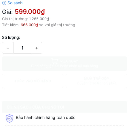
599.000₫
Giá:
Giá thị trường:
1.265.000₫
Tiết kiệm:
666.000₫
so với giá thị trường
Số lượng:
−
+
MUA NGAY
Giao hàng tận nơi hoặc nhận tại cửa hàng
MUA TRẢ GÓP
THÊM VÀO GIỎ HÀNG
Duyệt hồ sơ trong 5 phút
CHÍNH SÁCH CỦA CHÚNG TÔI
Bảo hành chính hãng toàn quốc