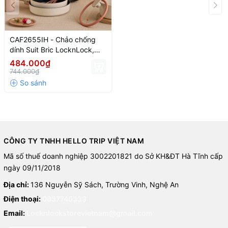
CAF2655IH - Chảo chống
dính Suit Bric LocknLock,
bằng nhôm, 26 cm- màu ngà
484.000₫
744.000₫
CÔNG TY TNHH HELLO TRIP VIỆT NAM
Mã số thuế doanh nghiệp 3002201821 do Sở KH&ĐT Hà Tĩnh cấp
ngày 09/11/2018
Địa chỉ:
136 Nguyễn Sỹ Sách, Trường Vinh, Nghệ An
Điện thoại:
0837746333
Email:
Locknlockstorevietnam@gmail.com