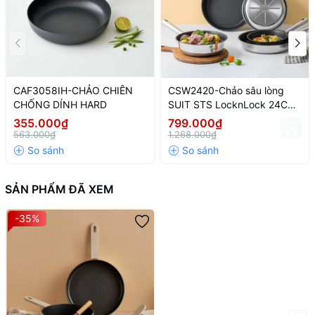
CAF3058IH-CHẢO CHIÊN
CSW2420-Chảo sâu lòng
CHỐNG DÍNH HARD
SUIT STS LocknLock 24CM
- CN-4-STS-Single
355.000₫
799.000₫
563.000₫
1.268.000₫
SẢN PHẨM ĐÃ XEM
-35%