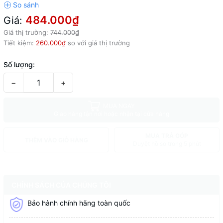
484.000₫
Giá:
Giá thị trường:
744.000₫
Tiết kiệm:
260.000₫
so với giá thị trường
Số lượng:
−
+
MUA NGAY
Giao hàng tận nơi hoặc nhận tại cửa hàng
MUA TRẢ GÓP
THÊM VÀO GIỎ HÀNG
Duyệt hồ sơ trong 5 phút
CHÍNH SÁCH CỦA CHÚNG TÔI
Bảo hành chính hãng toàn quốc