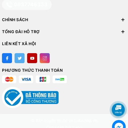
0837746333
CHÍNH SÁCH
TỔNG ĐÀI HỖ TRỢ
LIÊN KẾT XÃ HỘI
PHƯƠNG THỨC THANH TOÁN
© Bản quyền thuộc về
Lulushop.vn
Cung cấp bởi
Sapo