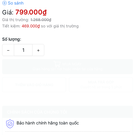
799.000₫
Giá:
Giá thị trường:
1.268.000₫
Tiết kiệm:
469.000₫
so với giá thị trường
Số lượng:
−
+
MUA NGAY
Giao hàng tận nơi hoặc nhận tại cửa hàng
MUA TRẢ GÓP
THÊM VÀO GIỎ HÀNG
Duyệt hồ sơ trong 5 phút
CHÍNH SÁCH CỦA CHÚNG TÔI
Bảo hành chính hãng toàn quốc