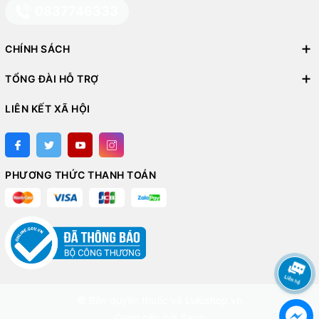
0837746333
CHÍNH SÁCH
TỔNG ĐÀI HỖ TRỢ
LIÊN KẾT XÃ HỘI
PHƯƠNG THỨC THANH TOÁN
© Bản quyền thuộc về
Lulushop.vn
Cung cấp bởi
Sapo