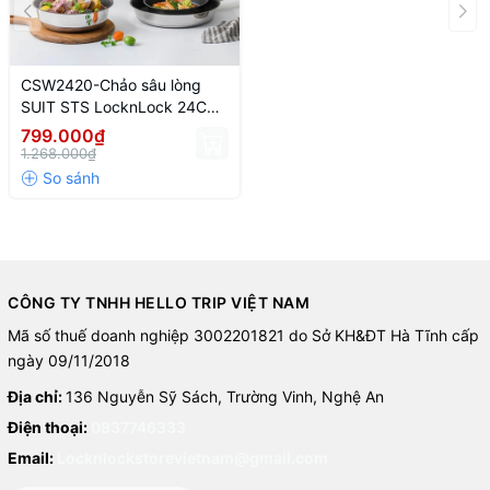
CSW2420-Chảo sâu lòng
SUIT STS LocknLock 24CM
- CN-4-STS-Single
799.000₫
1.268.000₫
CÔNG TY TNHH HELLO TRIP VIỆT NAM
Mã số thuế doanh nghiệp 3002201821 do Sở KH&ĐT Hà Tĩnh cấp
ngày 09/11/2018
Địa chỉ:
136 Nguyễn Sỹ Sách, Trường Vinh, Nghệ An
Điện thoại:
0837746333
Email:
Locknlockstorevietnam@gmail.com