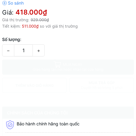
418.000₫
Giá:
Giá thị trường:
929.000₫
Tiết kiệm:
511.000₫
so với giá thị trường
Số lượng:
−
+
MUA NGAY
Giao hàng tận nơi hoặc nhận tại cửa hàng
MUA TRẢ GÓP
THÊM VÀO GIỎ HÀNG
Duyệt hồ sơ trong 5 phút
CHÍNH SÁCH CỦA CHÚNG TÔI
Bảo hành chính hãng toàn quốc