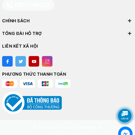
0837746333
CHÍNH SÁCH
TỔNG ĐÀI HỖ TRỢ
LIÊN KẾT XÃ HỘI
PHƯƠNG THỨC THANH TOÁN
© Bản quyền thuộc về
Lulushop.vn
Cung cấp bởi
Sapo