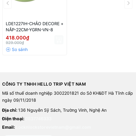
- Sản phẩm an toàn không chứa PFOA PEOS.
- Độ dẫn nhiệt vượt trội, các món ăn có thể được truyền nhiệt liên
tục và giữ nhiệt tuyệt vời.
LDE1227IH-CHẢO DECORE +
NẮP-22CM-YGRN-VN-8
- 3 chức năng trong 1: chiên, chảo, nồi để linh hoạt chế biến món
418.000₫
ăn.
929.000₫
- Đáy được cấu tạo từ toàn bề mặt giúp đem lại hiệu suất tối ưu.
- Màu sắc tươi sáng trang trí cho căn bếp của bạn.
Hướng dẫn sử dụng:
CÔNG TY TNHH HELLO TRIP VIỆT NAM
- Sử dụng nhiệt độ trung bình khi nấu
Mã số thuế doanh nghiệp 3002201821 do Sở KH&ĐT Hà Tĩnh cấp
ngày 09/11/2018
Địa chỉ:
136 Nguyễn Sỹ Sách, Trường Vinh, Nghệ An
Điện thoại:
0837746333
Email:
Locknlockstorevietnam@gmail.com