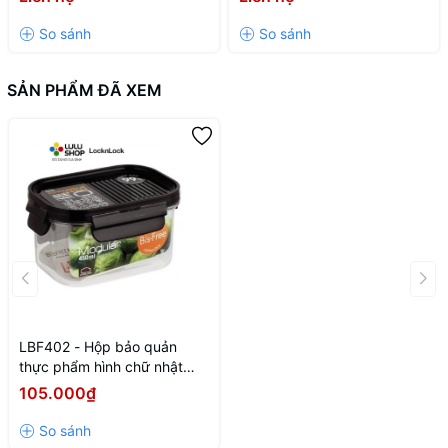
Màu đen
SẢN PHẨM ĐÃ XEM
LBF402 - Hộp bảo quản
thực phẩm hình chữ nhật
Bisfree Modular 450ml
105.000₫