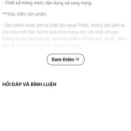
- Thiết kế thông minh, tiện dụng và sang trọng.
***Đặc điểm sản phẩm
- Sản phẩm được làm từ chất liệu nhựa Tritan, không sản sinh ra
các hóa chất độc hại do quá trình tương tác với nhiệt độ cao,
không bị oxy hóa bởi các loại thực phẩm có tính axit, muối... đảm
bảo an toàn cho sức khỏe người sử dụng.
- Khả năng chịu nhiệt tốt, chống shock nhiệt khi nhiệt độ tăng cao
Xem thêm
hay giảm đột ngột (trên 120 độ C).
- Sử dụng được ở: máy nước nóng tiệt trùng, tủ lạnh, tủ đông,
máy rửa chén, lò vi sóng, lò nướng.
HỎI ĐÁP VÀ BÌNH LUẬN
- Khả năng chống thẩm thấu hoàn hảo.
- Không bám mùi và bám bẩn đổi màu.
***Hướng dẫn sử dụng
- Trước khi sử dụng kiểm tra kỹ trên thân hoặc nắp sản phẩm có