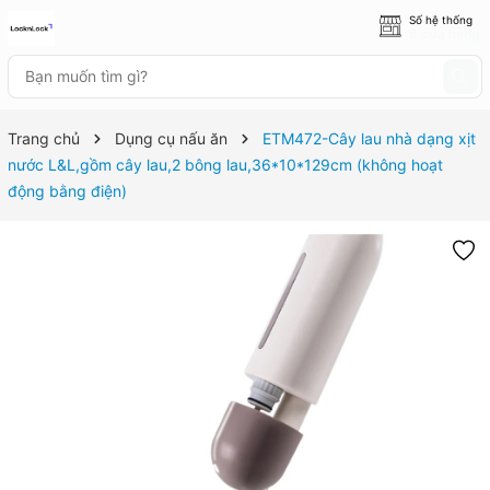
Số hệ thống
8 cửa hàng
Trang chủ
Dụng cụ nấu ăn
ETM472-Cây lau nhà dạng xịt
nước L&L,gồm cây lau,2 bông lau,36*10*129cm (không hoạt
động bằng điện)