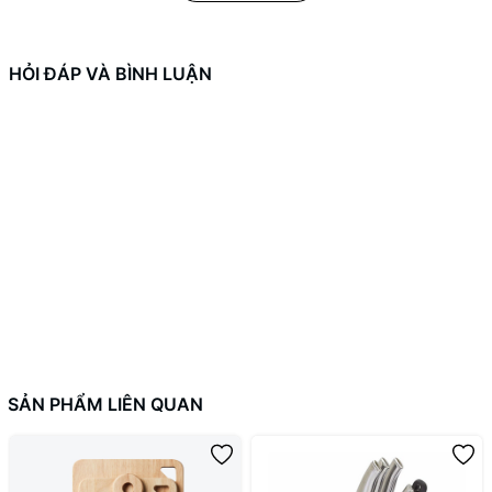
HỎI ĐÁP VÀ BÌNH LUẬN
SẢN PHẨM LIÊN QUAN
2.Thông số kỹ thuật sản phẩm Cây lau nhà LocknLock ETM472
Kích thước: 360 x 100 x 1290 mm
Chất liệu:Cây lau làm từ nhôm cao cấp, nhẹ và bền. Bông lau