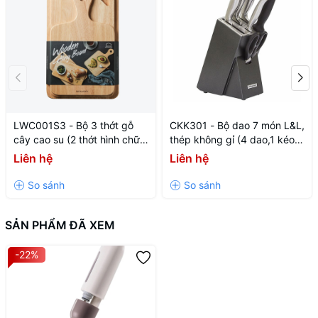
làm từ sợi vi mô siêu thấm hút.
Tính năng: Có bình xịt nước tích hợp, không cần dùng điện,
dễ dàng thao tác.
Phụ kiện đi kèm: 1 cây lau, 2 bông lau có thể thay thế.
LWC001S3 - Bộ 3 thớt gỗ
CKK301 - Bộ dao 7 món L&L,
cây cao su (2 thớt hình chữ
thép không gỉ (4 dao,1 kéo,1
nhật + 1 thớt ping pong)
đồ mài,1 hộp đựng dao) -
Liên hệ
Liên hệ
Màu đen
SẢN PHẨM ĐÃ XEM
-22%