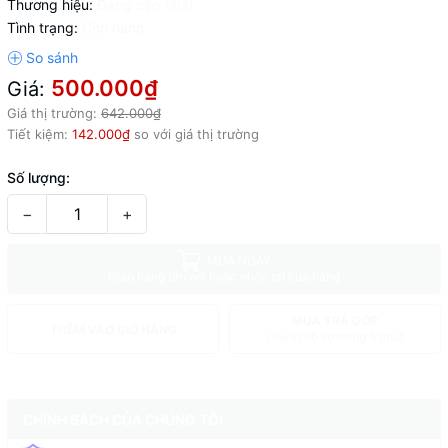
Thương hiệu:
Đang cập nhật
Tình trạng:
Còn hàng
500.000₫
Giá:
Giá thị trường:
642.000₫
Tiết kiệm:
142.000₫
so với giá thị trường
Số lượng:
−
+
MUA NGAY
Giao hàng tận nơi hoặc nhận tại cửa hàng
MUA TRẢ GÓP
THÊM VÀO GIỎ HÀNG
Duyệt hồ sơ trong 5 phút
CHÍNH SÁCH CỦA CHÚNG TÔI