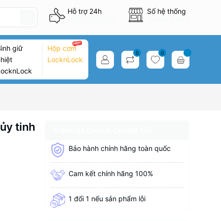
Hỗ trợ 24h
Số hệ thống
0837746333
8 cửa hàng
ình giữ
Hộp cơm
0
0
hiệt
LocknLock
LocknLock
ủy tinh
CHÍNH SÁCH CỦA CHÚNG TÔI
Bảo hành chính hãng toàn quốc
Cam kết chính hãng 100%
1 đổi 1 nếu sản phẩm lỗi