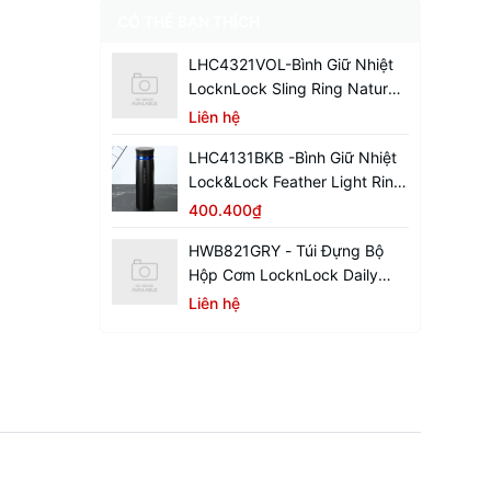
CÓ THỂ BẠN THÍCH
LHC4321VOL-Bình Giữ Nhiệt
LocknLock Sling Ring Nature
Tumbler 650ml
Liên hệ
LHC4131BKB -Bình Giữ Nhiệt
Lock&Lock Feather Light Ring
450ml - Màu Đen / Xanh
400.400₫
HWB821GRY - Túi Đựng Bộ
Hộp Cơm LocknLock Daily
Cooler - Màu Xám
Liên hệ