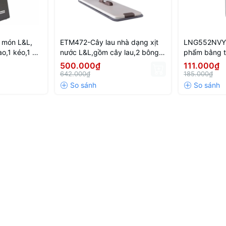
 món L&L,
ETM472-Cây lau nhà dạng xịt
LNG552NVY 
ao,1 kéo,1 đồ
nước L&L,gồm cây lau,2 bông
phẩm bằng th
o) - Màu đen
lau,36*10*129cm (không hoạt
500.000₫
111.000₫
động bằng điện)
642.000₫
185.000₫