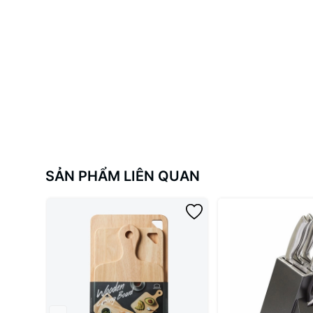
- Vui lòng giữ thực phẩm lên men dưới 80% thể tích hũ đự
- Không sử dụng sản phẩm cho các mục đích ngoài chỉ địn
- Rửa sạch bằng miếng bọt biển mềm và nước rửa chén trư
- Tránh va đập mạnh, không dùng cọ hay búi sắt để chùi r
- Không dùng trực tiếp trên bếp, lò, trong tủ đông hay khử
Thông tin cảnh báo:
- Đây không phải thủy tinh chịu nhiệt, hãy cẩn thận sản p
- Vui lòng kiểm tra xem có bất kỳ vết nứt nào trên sản p
Lưu ý: Hình ảnh sản phẩm chỉ có tính chất minh họa, chi t
SẢN PHẨM LIÊN QUAN