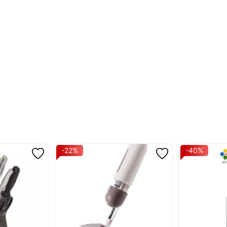
ng khi bảo quản.
h.
ớc khi sử dụng lần đầu.
ửa bình.
 trùng với nước sôi.
hẩm có thể bị vỡ nếu nhiệt độ thay đổi đột ngột (Vui lòng không đựn
hẩm trước khi sử dụng (Nếu có vết nứt, sản phẩm dễ dàng bể vỡ ngay
iết sản phẩm, màu sắc có thể thay đổi tùy theo sản phẩm thực tế.
-22%
-40%