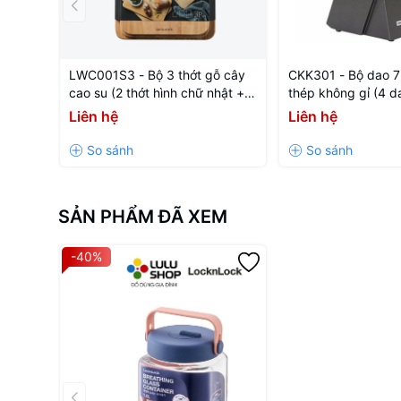
LWC001S3 - Bộ 3 thớt gỗ cây
CKK301 - Bộ dao 7
cao su (2 thớt hình chữ nhật + 1
thép không gỉ (4 d
thớt ping pong)
mài,1 hộp đựng da
Liên hệ
Liên hệ
SẢN PHẨM ĐÃ XEM
-40%