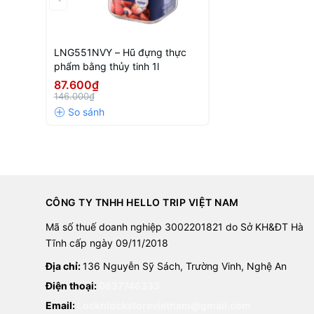
LNG551NVY – Hũ đựng thực
phẩm bằng thủy tinh 1l
87.600₫
146.000₫
CÔNG TY TNHH HELLO TRIP VIỆT NAM
Mã số thuế doanh nghiệp 3002201821 do Sở KH&ĐT Hà
Tĩnh cấp ngày 09/11/2018
Địa chỉ:
136 Nguyễn Sỹ Sách, Trường Vinh, Nghệ An
Điện thoại:
0837746333
Email:
Locknlockstorevietnam@gmail.com