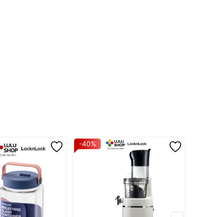
g nước nóng trên 60 độ C)
 khi sử dụng).
-40%
-40%