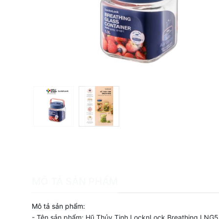
MÔ TẢ SẢN PHẨM
Mô tả sản phẩm:
- Tên sản phẩm: Hũ Thủy Tinh LocknLock Breathing LN