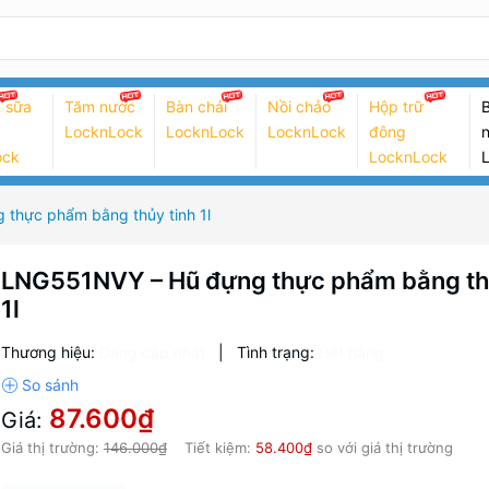
 sữa
Tăm nước
Bàn chải
Nồi chảo
Hộp trữ
B
LocknLock
LocknLock
LocknLock
đông
n
ock
LocknLock
thực phẩm bằng thủy tinh 1l
LNG551NVY – Hũ đựng thực phẩm bằng th
1l
Thương hiệu:
Đang cập nhật
|
Tình trạng:
Hết hàng
87.600₫
Giá:
Giá thị trường:
146.000₫
Tiết kiệm:
58.400₫
so với giá thị trường