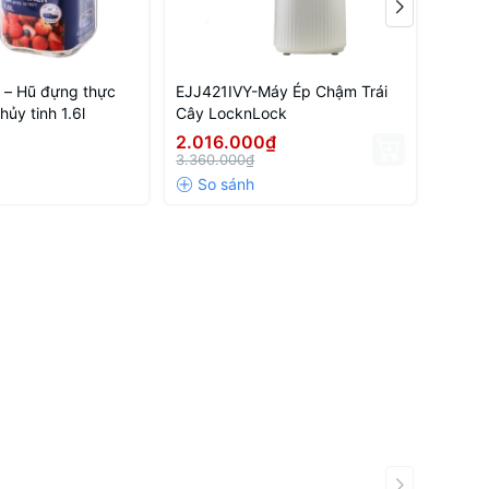
– Hũ đựng thực
EJJ421IVY-Máy Ép Chậm Trái
CKB00
ủy tinh 1.6l
Cây LocknLock
dành 
và lò 
2.016.000₫
198.
210X1
3.360.000₫
330.0
dươn