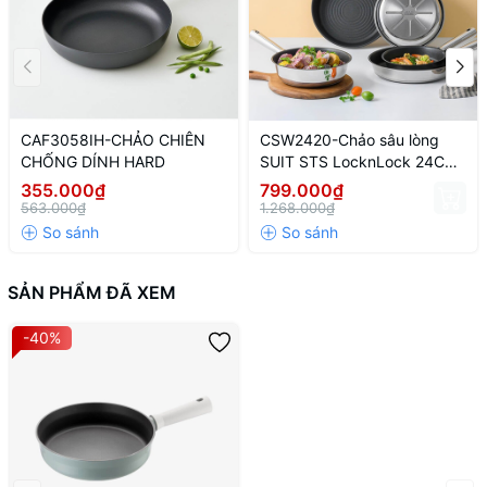
CAF3058IH-CHẢO CHIÊN
CSW2420-Chảo sâu lòng
CHỐNG DÍNH HARD
SUIT STS LocknLock 24CM
- CN-4-STS-Single
355.000₫
799.000₫
563.000₫
1.268.000₫
SẢN PHẨM ĐÃ XEM
-40%