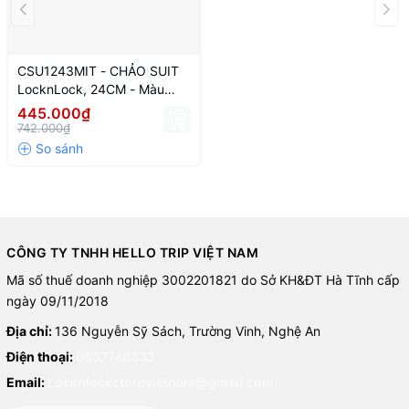
CSU1243MIT - CHẢO SUIT
LocknLock, 24CM - Màu
Mint
445.000₫
742.000₫
CÔNG TY TNHH HELLO TRIP VIỆT NAM
Mã số thuế doanh nghiệp 3002201821 do Sở KH&ĐT Hà Tĩnh cấp
ngày 09/11/2018
Địa chỉ:
136 Nguyễn Sỹ Sách, Trường Vinh, Nghệ An
Điện thoại:
0837746333
Email:
Locknlockstorevietnam@gmail.com