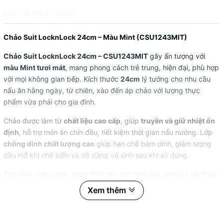
MÔ TẢ SẢN PHẨM
Chảo Suit LocknLock 24cm – Màu Mint (CSU1243MIT)
Chảo Suit LocknLock 24cm – CSU1243MIT
gây ấn tượng với
màu Mint tươi mát
, mang phong cách trẻ trung, hiện đại, phù hợp
với mọi không gian bếp. Kích thước
24cm
lý tưởng cho nhu cầu
nấu ăn hằng ngày, từ chiên, xào đến áp chảo với lượng thực
phẩm vừa phải cho gia đình.
Chảo được làm từ
chất liệu cao cấp
, giúp
truyền và giữ nhiệt ổn
định
, hỗ trợ món ăn chín đều, tiết kiệm thời gian nấu nướng. Lớp
chống dính chất lượng cao
giúp hạn chế bám dính, giảm lượng
dầu mỡ khi chế biến và dễ dàng vệ sinh sau khi sử dụng.
Tay cầm chắc chắn, cách nhiệt tốt, tạo cảm giác an toàn và thoải
mái khi thao tác. Chảo Suit LocknLock 24cm phù hợp sử dụng
Xem thêm
trên
nhiều loại bếp
như bếp gas, bếp hồng ngoại (tùy phiên bản),
đáp ứng linh hoạt nhu cầu nấu ăn gia đình.