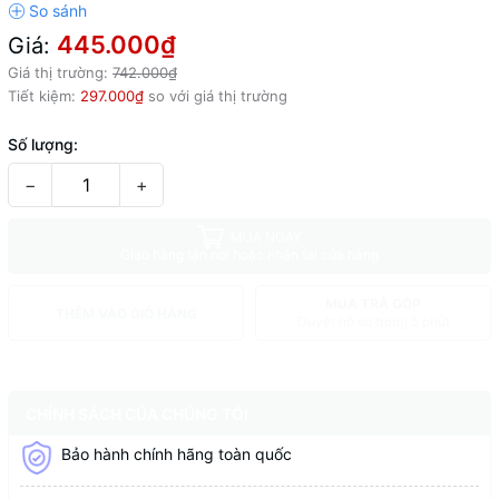
445.000₫
Giá:
Giá thị trường:
742.000₫
Tiết kiệm:
297.000₫
so với giá thị trường
Số lượng:
−
+
MUA NGAY
Giao hàng tận nơi hoặc nhận tại cửa hàng
MUA TRẢ GÓP
THÊM VÀO GIỎ HÀNG
Duyệt hồ sơ trong 5 phút
CHÍNH SÁCH CỦA CHÚNG TÔI
Bảo hành chính hãng toàn quốc