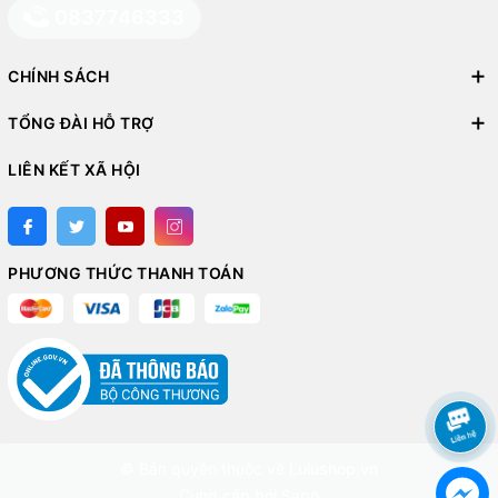
0837746333
CHÍNH SÁCH
TỔNG ĐÀI HỖ TRỢ
LIÊN KẾT XÃ HỘI
PHƯƠNG THỨC THANH TOÁN
© Bản quyền thuộc về
Lulushop.vn
Cung cấp bởi
Sapo