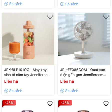
- Màu be
JRK-BLP101OG - Máy xay
JRL-FF085COM - Quạt sạc
sinh tố cầm tay Jenniferoom
điện gấp gọn Jenniferoom
Portable blender DC 7.4 V,
Foldable fan 5V, 2A, 8W,
Liên hệ
Liên hệ
75 W, 2000 mAh x 2, 470 ml
8000mAh - Màu be
- Màu cam
-45%
-45%