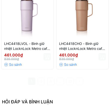
LHC4418LVOL - Bình giữ
LHC4418CHO - Bình giữ
nhiệt LocknLock Metro cafe
nhiệt LocknLock Metro cafe
handle 750ml - Màu tím nhạt
handle 750ml - Màu
461.000₫
461.000₫
chocolate
839.000₫
839.000₫
1
»
2
3
...
22
HỎI ĐÁP VÀ BÌNH LUẬN