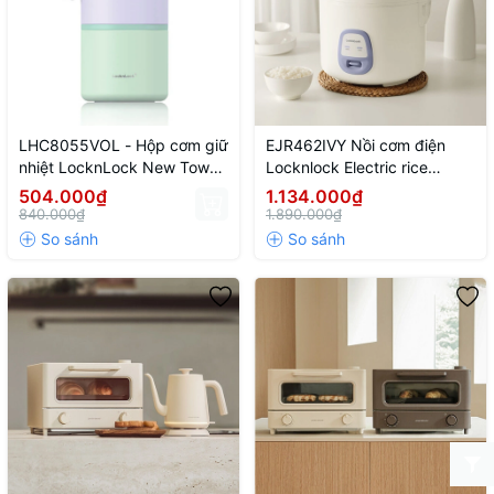
LHC8055VOL - Hộp cơm giữ
EJR462IVY Nồi cơm điện
nhiệt LocknLock New Tower
Locknlock Electric rice
Vacuum Lunch box (330ml,
cooker 220V, 50Hz, 700W,
504.000₫
1.134.000₫
520ml) - Màu tím
1.8L - Màu ngà
840.000₫
1.890.000₫