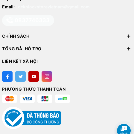
Email:
Locknlockstorevietnam@gmail.com
0837746333
CHÍNH SÁCH
TỔNG ĐÀI HỖ TRỢ
LIÊN KẾT XÃ HỘI
PHƯƠNG THỨC THANH TOÁN