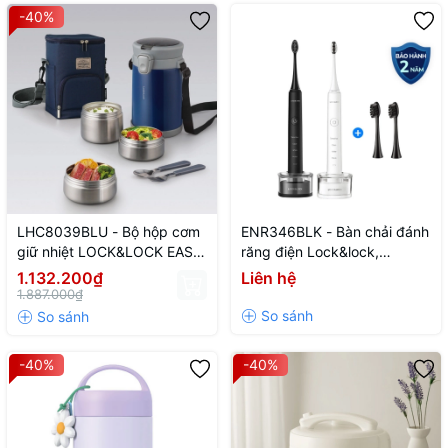
-40%
LHC8039BLU - Bộ hộp cơm
ENR346BLK - Bàn chải đánh
giữ nhiệt LOCK&LOCK EASY
răng điện Lock&lock,
CARRY 2.0L, 720ml*1,
DC3.7V, Trọng lượng 235g,
1.132.200₫
Liên hệ
420ml*2, bộ muỗng và
Sạc không dây - màu đen
1.887.000₫
nĩa*1, túi đựng*1 - Màu xanh
-40%
-40%