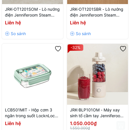
JRK-OT1201SOM - Lò nướng
JRK-OT1201SBR - Lò nướng
điện Jenniferoom Steam
điện Jenniferoom Steam
oven toaster 220 V~, 50 Hz,
oven toaster 220 V~, 50 Hz,
Liên hệ
Liên hệ
1000 W, 12 L - Màu be
1000 W, 12 L - Màu nâu
-32%
LCB501MIT - Hộp cơm 3
JRK-BLP101OM - Máy xay
ngăn trong suốt LocknLock -
sinh tố cầm tay Jenniferoom
750ML - Màu xanh mint -
Portable blender DC 7.4 V,
Liên hệ
1.050.000₫
CN - 24
75 W, 2000 mAh x 2, 470 ml
1.550.000₫