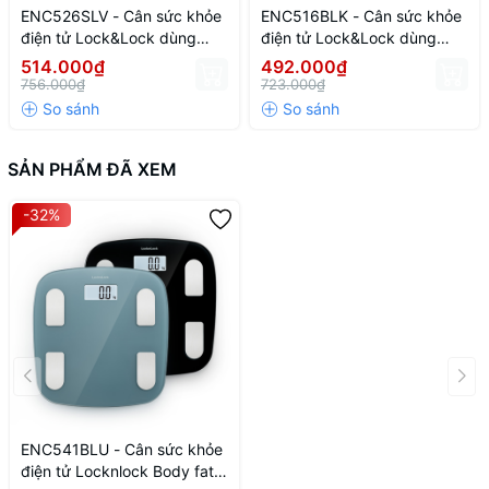
ENC526SLV - Cân sức khỏe
ENC516BLK - Cân sức khỏe
điện tử Lock&Lock dùng
điện tử Lock&Lock dùng
trong gia đình, pin sạc -
trong gia đình - 180kg
514.000₫
492.000₫
180kg
756.000₫
723.000₫
SẢN PHẨM ĐÃ XEM
-32%
ENC541BLU - Cân sức khỏe
Với khả năng đo trọng lượng lên đến
180kg
, cân rất phù hợp cho
điện tử Locknlock Body fat
mọi thành viên trong gia đình, giúp theo dõi sức khỏe của cả