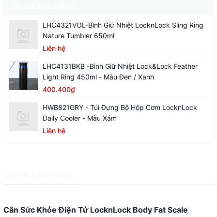
CÓ THỂ BẠN THÍCH
LHC4321VOL-Bình Giữ Nhiệt LocknLock Sling Ring
Nature Tumbler 650ml
Liên hệ
LHC4131BKB -Bình Giữ Nhiệt Lock&Lock Feather
Light Ring 450ml - Màu Đen / Xanh
400.400₫
HWB821GRY - Túi Đựng Bộ Hộp Cơm LocknLock
Daily Cooler - Màu Xám
Liên hệ
MÔ TẢ SẢN PHẨM
Cân Sức Khỏe Điện Tử LocknLock Body Fat Scale