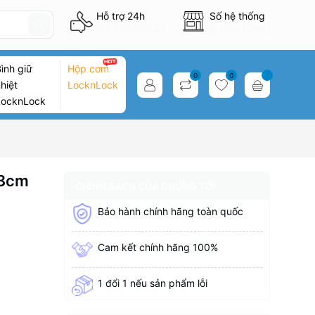
Hỗ trợ 24h
Số hệ thống
0837746333
8 cửa hàng
ình giữ
Hộp cơm
0
0
hiệt
LocknLock
LocknLock
83cm
CHÍNH SÁCH CỦA CHÚNG TÔI
Bảo hành chính hãng toàn quốc
Cam kết chính hãng 100%
1 đổi 1 nếu sản phẩm lỗi