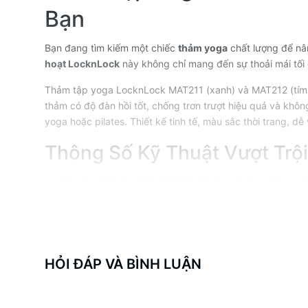
Bạn
Bạn đang tìm kiếm một chiếc
thảm yoga
chất lượng để nâ
hoạt LocknLock
này không chỉ mang đến sự thoải mái tối
Thảm tập yoga LocknLock MAT211 (xanh) và MAT212 (tím) là
thảm có độ đàn hồi tốt, chống trơn trượt hiệu quả và khô
yoga hoặc pilates. Thiết kế tinh tế, màu sắc thời trang, dễ
Thông Số Kỹ Thuật Vượt Trội
Thương hiệu:
LocknLock
Hàn Quốc - thương hiệu uy tí
Mã sản phẩm: MAT212
Kích thước rộng rãi: 61 x 183 cm, phù hợp với mọi tư t
Độ dày 6mm - dày hơn các loại thảm thông thường, bả
Trọng lượng nhẹ: chỉ 950 gram, dễ dàng mang theo
Màu tím sang trọng, thanh lịch
HỎI ĐÁP VÀ BÌNH LUẬN
Chất Liệu Cao Cấp, An Toàn 
Thảm được làm từ nhựa
TPE
(Thermoplastic Elastomers) c