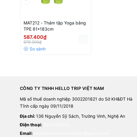
MAT212 - Thảm tập Yoga bằng
TPE 61*183cm
587.400₫
979.000₫
CÔNG TY TNHH HELLO TRIP VIỆT NAM
Mã số thuế doanh nghiệp 3002201821 do Sở KH&ĐT Hà
Tĩnh cấp ngày 09/11/2018
Địa chỉ:
136 Nguyễn Sỹ Sách, Trường Vinh, Nghệ An
Điện thoại:
0837746333
Email:
Locknlockstorevietnam@gmail.com