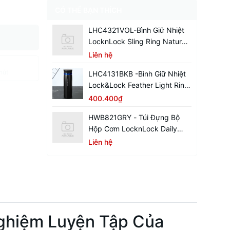
CÓ THỂ BẠN THÍCH
LHC4321VOL-Bình Giữ Nhiệt
LocknLock Sling Ring Nature
Tumbler 650ml
Liên hệ
hút
LHC4131BKB -Bình Giữ Nhiệt
Lock&Lock Feather Light Ring
450ml - Màu Đen / Xanh
400.400₫
HWB821GRY - Túi Đựng Bộ
Hộp Cơm LocknLock Daily
Cooler - Màu Xám
Liên hệ
ghiệm Luyện Tập Của