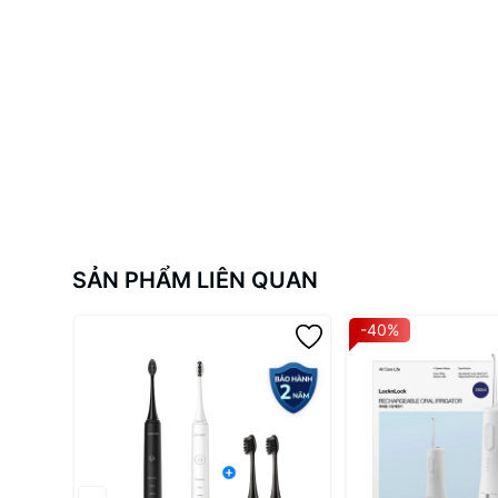
Độ đàn hồi tuyệt vời, nâng đỡ cơ thể trong mọi tư thế
Bề mặt chống trơn trượt hiệu quả, đảm bảo an toàn khi
Cảm giác êm ái, dễ chịu ngay cả khi tập các bài tập k
Bền đẹp theo thời gian, không bị nứt gãy như các loạ
Thiết Kế Tiện Lợi Cho Người 
Với kích thước gọn gàng 13 x 62 cm khi gấp, thảm
MAT21
Dễ dàng mang theo đến phòng tập, công viên hoặc bấ
Tiết kiệm không gian lưu trữ tại nhà
SẢN PHẨM LIÊN QUAN
Thiết kế hiện đại, phù hợp với phong cách sống năng 
Đa Dạng Công Năng
-40%
Sản phẩm này không chỉ là một chiếc thảm yoga đơn thuầ
Lý tưởng cho các buổi tập
thiền
tĩnh tâm
Phù hợp cho các bài tập
gym
tại nhà
Tạo nền êm ái cho các bài tập pilates
Là người bạn đồng hành hoàn hảo trong hành trình rèn