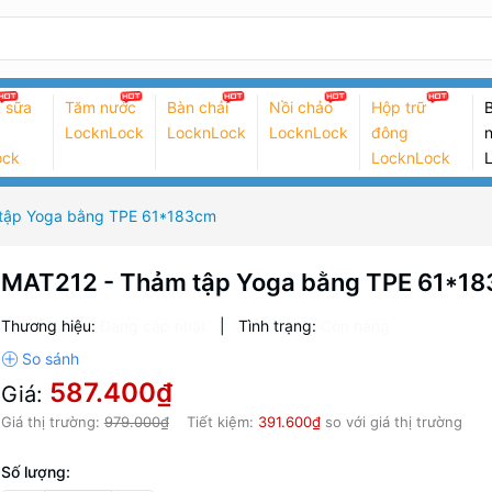
 sữa
Tăm nước
Bàn chải
Nồi chảo
Hộp trữ
B
LocknLock
LocknLock
LocknLock
đông
n
ock
LocknLock
tập Yoga bằng TPE 61*183cm
MAT212 - Thảm tập Yoga bằng TPE 61*1
Thương hiệu:
Đang cập nhật
|
Tình trạng:
Còn hàng
587.400₫
Giá:
Giá thị trường:
979.000₫
Tiết kiệm:
391.600₫
so với giá thị trường
Số lượng: