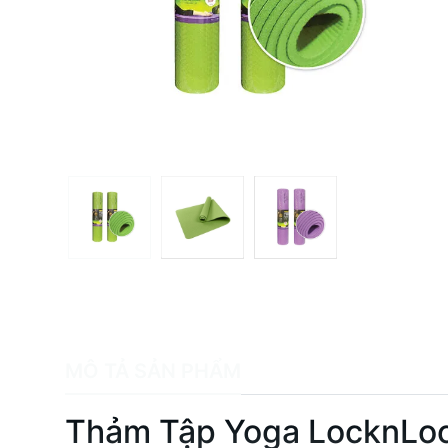
MÔ TẢ SẢN PHẨM
Thảm Tập Yoga LocknLoc