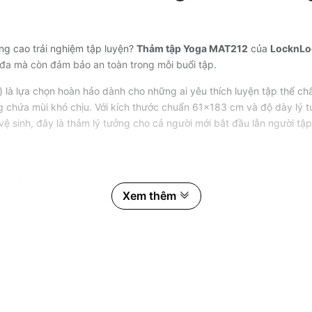
ng cao trải nghiệm tập luyện?
Thảm tập Yoga MAT212
của
LocknLo
 đa mà còn đảm bảo an toàn trong mỗi buổi tập.
 lựa chọn hoàn hảo dành cho những ai yêu thích luyện tập thể chất 
ng chứa mùi khó chịu. Với kích thước chuẩn 61x183 cm và độ dày lý 
 vệ sinh, đây là thảm lý tưởng cho cả người mới bắt đầu lẫn người tậ
n toàn cầu
Xem thêm
hế tập
o vệ tối đa các khớp xương
Tuyệt Đối
ao cấp mang đến nhiều ưu điểm vượt trội: