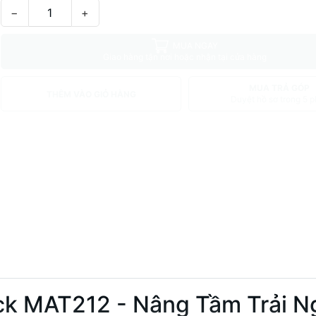
−
+
MUA NGAY
Giao hàng tận nơi hoặc nhận tại cửa hàng
MUA TRẢ GÓP
THÊM VÀO GIỎ HÀNG
Duyệt hồ sơ trong 5 p
k MAT212 - Nâng Tầm Trải N