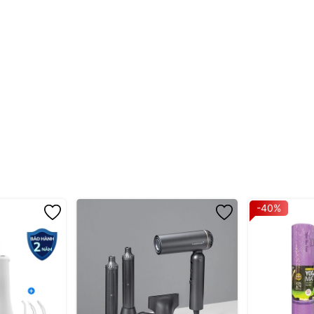
 luyện tập
hó
i thảm kém chất lượng
Hiện Đại
2
trở nên vô cùng tiện lợi:
t kỳ đâu
động
-40%
n mà còn:
 luyện sức khỏe của bạn