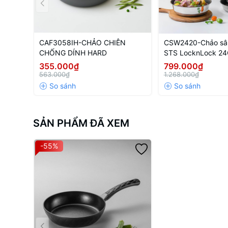
CAF3058IH-CHẢO CHIÊN
CSW2420-Chảo sâu
CHỐNG DÍNH HARD
STS LocknLock 24
STS-Single
355.000₫
799.000₫
563.000₫
1.268.000₫
SẢN PHẨM ĐÃ XEM
-55%