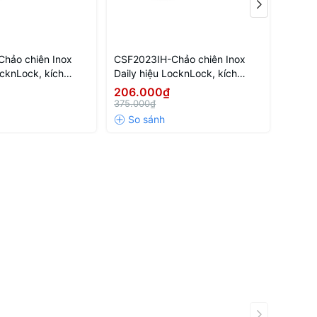
hảo chiên Inox
CSF2023IH-Chảo chiên Inox
LHB83
ocknLock, kích
Daily hiệu LocknLock, kích
chống 
-NTL-CN-6-STS-
thước 20cm-NTL-CN-6-STS-
30cm-
206.000₫
Liên 
Y
Single-DAILY
HARD 
375.000₫