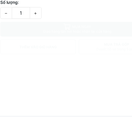
Số lượng:
−
+
MUA NGAY
Giao hàng tận nơi hoặc nhận tại cửa hàng
MUA TRẢ GÓP
THÊM VÀO GIỎ HÀNG
Duyệt hồ sơ trong 5 p