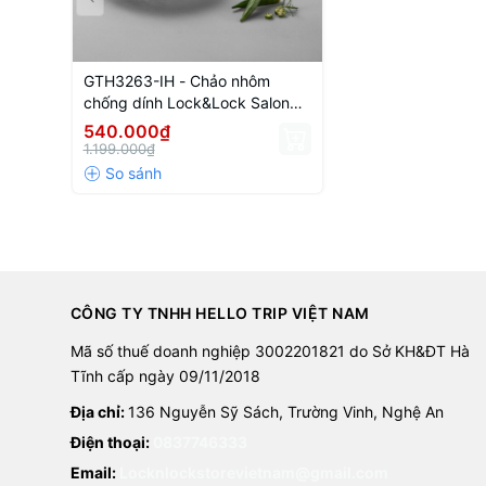
GTH3263-IH - Chảo nhôm
chống dính Lock&Lock Salon
26cm (Có thể sử dụng bếp từ )
540.000₫
- Màu đen
1.199.000₫
CÔNG TY TNHH HELLO TRIP VIỆT NAM
Mã số thuế doanh nghiệp 3002201821 do Sở KH&ĐT Hà
Tĩnh cấp ngày 09/11/2018
Địa chỉ:
136 Nguyễn Sỹ Sách, Trường Vinh, Nghệ An
Điện thoại:
0837746333
Email:
Locknlockstorevietnam@gmail.com