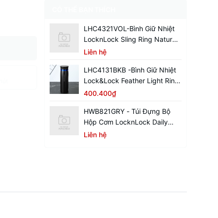
CÓ THỂ BẠN THÍCH
LHC4321VOL-Bình Giữ Nhiệt
LocknLock Sling Ring Nature
Tumbler 650ml
Liên hệ
LHC4131BKB -Bình Giữ Nhiệt
Lock&Lock Feather Light Ring
hút
450ml - Màu Đen / Xanh
400.400₫
HWB821GRY - Túi Đựng Bộ
Hộp Cơm LocknLock Daily
Cooler - Màu Xám
Liên hệ