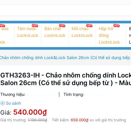
 sữa
Tăm nước
Bàn chải
Nồi chảo
Hộp trữ
B
LocknLock
LocknLock
LocknLock
đông
n
ock
LocknLock
hảo nhôm chống dính Lock&Lock Salon 26cm (Có thể sử dụng bếp 
GTH3263-IH - Chảo nhôm chống dính Loc
Salon 26cm (Có thể sử dụng bếp từ ) - Mà
Thương hiệu:
Đang cập nhật
|
Tình trạng:
Còn hàng
540.000₫
Giá:
Giá thị trường:
1.199.000₫
Tiết kiệm:
659.000₫
so với giá thị trường