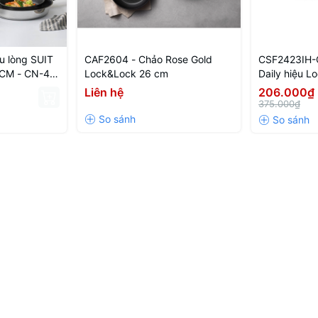
 lòng SUIT
CAF2604 - Chảo Rose Gold
CSF2423IH-C
CM - CN-4-
Lock&Lock 26 cm
Daily hiệu L
thước 24cm
Liên hệ
206.000₫
Single-DAIL
375.000₫