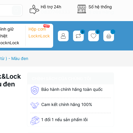
Hỗ trợ 24h
Số hệ thống
0837746333
8 cửa hàng
ình giữ
Hộp cơm
0
0
hiệt
LocknLock
LocknLock
từ ) - Màu đen
k&Lock
CHÍNH SÁCH CỦA CHÚNG TÔI
u đen
Bảo hành chính hãng toàn quốc
Cam kết chính hãng 100%
1 đổi 1 nếu sản phẩm lỗi