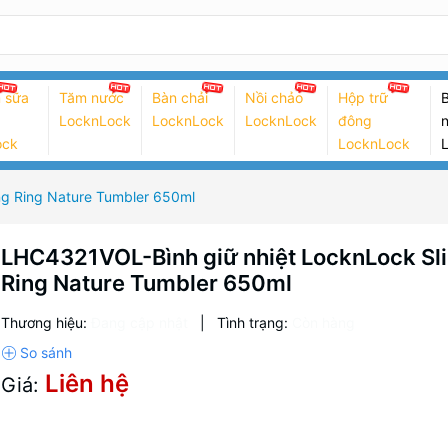
 sữa
Tăm nước
Bàn chải
Nồi chảo
Hộp trữ
B
LocknLock
LocknLock
LocknLock
đông
n
ock
LocknLock
ng Ring Nature Tumbler 650ml
LHC4321VOL-Bình giữ nhiệt LocknLock Sl
Ring Nature Tumbler 650ml
Thương hiệu:
Đang cập nhật
|
Tình trạng:
Còn hàng
Liên hệ
Giá: