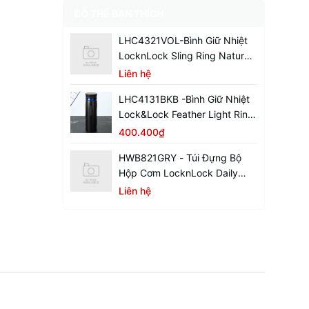
CÓ THỂ BẠN THÍCH
LHC4321VOL-Bình Giữ Nhiệt
LocknLock Sling Ring Nature
Tumbler 650ml
Liên hệ
LHC4131BKB -Bình Giữ Nhiệt
Lock&Lock Feather Light Ring
450ml - Màu Đen / Xanh
400.400₫
HWB821GRY - Túi Đựng Bộ
Hộp Cơm LocknLock Daily
Cooler - Màu Xám
Liên hệ