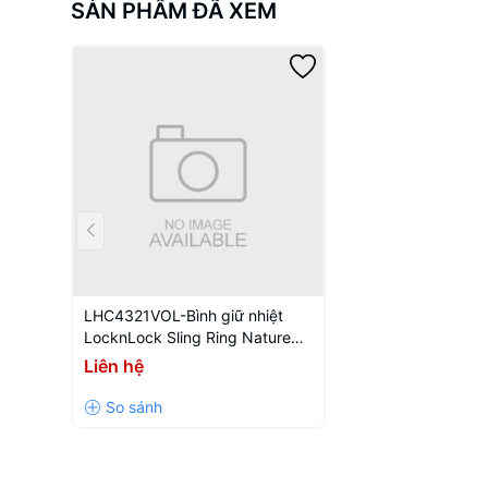
SẢN PHẨM ĐÃ XEM
LHC4321VOL-Bình giữ nhiệt
LocknLock Sling Ring Nature
Tumbler 650ml
Liên hệ