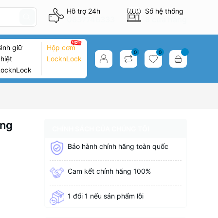
Hỗ trợ 24h
Số hệ thống
0837746333
8 cửa hàng
ình giữ
Hộp cơm
0
0
hiệt
LocknLock
LocknLock
ing
CHÍNH SÁCH CỦA CHÚNG TÔI
Bảo hành chính hãng toàn quốc
Cam kết chính hãng 100%
1 đổi 1 nếu sản phẩm lỗi