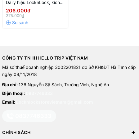
Daily hiệu LocknLock, kích
thước 20cm-NTL-CN-6-
206.000₫
STS-Single-DAILY
375.000₫
CÔNG TY TNHH HELLO TRIP VIỆT NAM
Mã số thuế doanh nghiệp 3002201821 do Sở KH&ĐT Hà Tĩnh cấp
ngày 09/11/2018
Địa chỉ:
136 Nguyễn Sỹ Sách, Trường Vinh, Nghệ An
Điện thoại:
0837746333
Email:
Locknlockstorevietnam@gmail.com
0837746333
CHÍNH SÁCH