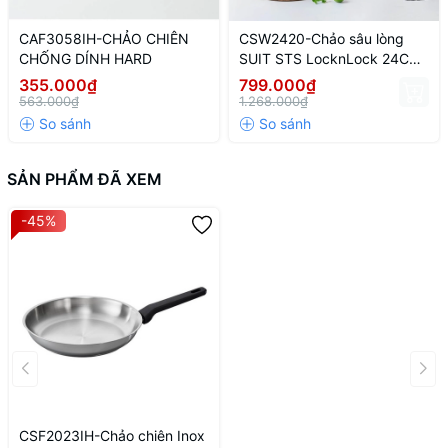
CAF3058IH-CHẢO CHIÊN
CSW2420-Chảo sâu lòng
CHỐNG DÍNH HARD
SUIT STS LocknLock 24CM
- CN-4-STS-Single
355.000₫
799.000₫
563.000₫
1.268.000₫
SẢN PHẨM ĐÃ XEM
-45%
CSF2023IH-Chảo chiên Inox