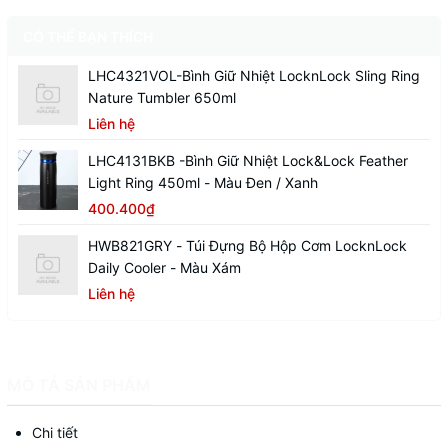
CÓ THỂ BẠN THÍCH
LHC4321VOL-Bình Giữ Nhiệt LocknLock Sling Ring
Nature Tumbler 650ml
Liên hệ
LHC4131BKB -Bình Giữ Nhiệt Lock&Lock Feather
Light Ring 450ml - Màu Đen / Xanh
400.400₫
HWB821GRY - Túi Đựng Bộ Hộp Cơm LocknLock
Daily Cooler - Màu Xám
Liên hệ
MÔ TẢ SẢN PHẨM
Chi tiết