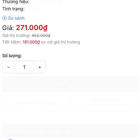
Thương hiệu:
Đang cập nhật
Tình trạng:
Còn hàng
271.000₫
Giá:
Giá thị trường:
452.000₫
Tiết kiệm:
181.000₫
so với giá thị trường
Số lượng:
−
+
MUA NGAY
Giao hàng tận nơi hoặc nhận tại cửa hàng
MUA TRẢ GÓP
THÊM VÀO GIỎ HÀNG
Duyệt hồ sơ trong 5 phút
CHÍNH SÁCH CỦA CHÚNG TÔI