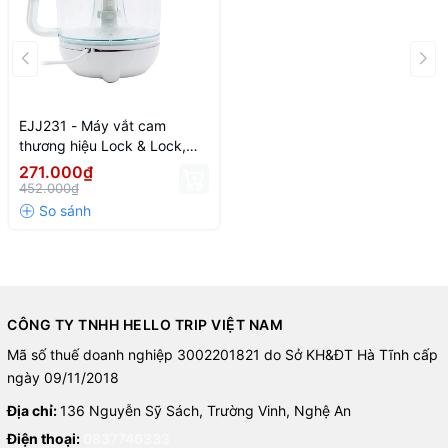
EJJ231 - Máy vắt cam
thương hiệu Lock & Lock,
220-240V~, 50/60Hz, 40W,
271.000₫
700ML, màu trắng
452.000₫
CÔNG TY TNHH HELLO TRIP VIỆT NAM
Mã số thuế doanh nghiệp 3002201821 do Sở KH&ĐT Hà Tĩnh cấp
ngày 09/11/2018
Địa chỉ:
136 Nguyễn Sỹ Sách, Trường Vinh, Nghệ An
Điện thoại:
0837746333