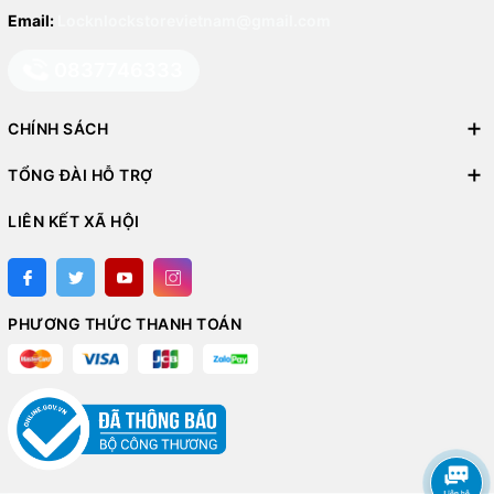
Email:
Locknlockstorevietnam@gmail.com
0837746333
CHÍNH SÁCH
TỔNG ĐÀI HỖ TRỢ
LIÊN KẾT XÃ HỘI
PHƯƠNG THỨC THANH TOÁN