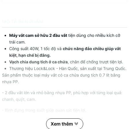
MÔ TẢ SẢN PHẨM
Máy vắt cam sở hữu 2 đầu vắt
tiện dùng cho nhiều kích cỡ
trái cam.
Công suất 40W, 1 tốc độ và
chức năng đảo chiều giúp vắt
kiệt, hạn chế bị đắng.
Vạch chia dung tích ở ca chứa
, chân đế chống trượt tiện lợi.
Thương hiệu Lock&Lock - Hàn Quốc, sản xuất tại Trung Quốc.
Sản phẩm thuộc loại máy vắt có ca chứa dung tích 0.7 lít bằng
nhựa PP.
- 2 đầu vắt lớn và nhỏ bằng nhựa PP, phù hợp với từng loại quả:
chanh, quýt, cam.
- Bình đựng trong suốt giúp quan sát tiện lợi.
- Nắp đậy giúp ngăn ngừa bụi bẩn, vi khuẩn xâm nhập.
Xem thêm