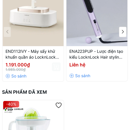
END112IVY - Máy sấy khử
ENA223PUP - Lược điện tạo
khuẩn quần áo LocknLock
kiểu LocknLock Hair styling
Cloth sterilizer dryer 220V~,
brush 220V~, 50Hz, 43W -
1.191.000₫
Liên hệ
50HZ, 600W - Màu ngà
Màu tím
1.985.000₫
SẢN PHẨM ĐÃ XEM
-40%