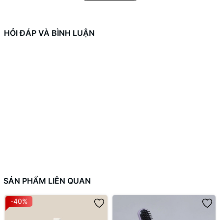
- Quai cầm dày chắc, thiết kế miệng rót giúp cầm nắm và rót
nước ép dễ dàng.
HỎI ĐÁP VÀ BÌNH LUẬN
SẢN PHẨM LIÊN QUAN
-40%