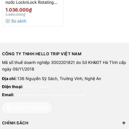
nước LocknLock Rotating
steam iron 220-240V, 50-
1.036.000₫
Thông số kỹ thuật
60Hz, 1000-1200W, 80ml -
1.480.000₫
Màu trắng
Model: ENI282WHT
Điện áp: 220–240V
Tần số: 50–60Hz
Công suất: 1000–1200W
CÔNG TY TNHH HELLO TRIP VIỆT NAM
Mã số thuế doanh nghiệp 3002201821 do Sở KH&ĐT Hà Tĩnh cấp
Dung tích bình nước: 80ml
ngày 09/11/2018
Loại bàn ủi: Bàn ủi hơi nước
Địa chỉ:
136 Nguyễn Sỹ Sách, Trường Vinh, Nghệ An
Màu sắc: Trắng
Điện thoại:
0837746333
Email:
Locknlockstorevietnam@gmail.com
Thương hiệu: LocknLock
0837746333
Ưu điểm nổi bật
Công suất 1200W làm nóng nhanh
CHÍNH SÁCH