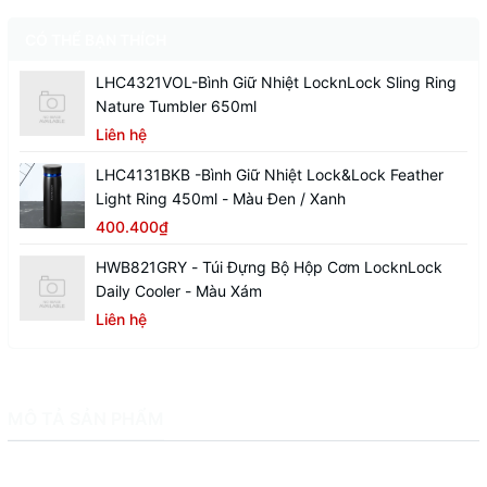
CÓ THỂ BẠN THÍCH
LHC4321VOL-Bình Giữ Nhiệt LocknLock Sling Ring
Nature Tumbler 650ml
Liên hệ
LHC4131BKB -Bình Giữ Nhiệt Lock&Lock Feather
Light Ring 450ml - Màu Đen / Xanh
400.400₫
HWB821GRY - Túi Đựng Bộ Hộp Cơm LocknLock
Daily Cooler - Màu Xám
Liên hệ
MÔ TẢ SẢN PHẨM