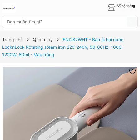
Số hệ thống
8 cửa hàng
Trang chủ
Quạt máy
ENI282WHT - Bàn ủi hơi nước
LocknLock Rotating steam iron 220-240V, 50-60Hz, 1000-
1200W, 80ml - Màu trắng