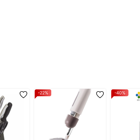
-22%
-40%