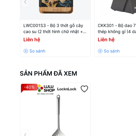
LWC001S3 - Bộ 3 thớt gỗ cây
CKK301 - Bộ dao 7
cao su (2 thớt hình chữ nhật + 1
thép không gỉ (4 d
thớt ping pong)
mài,1 hộp đựng da
Liên hệ
Liên hệ
SẢN PHẨM ĐÃ XEM
-40%