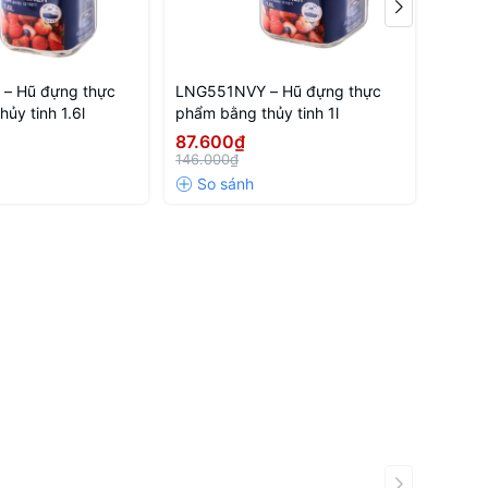
– Hũ đựng thực
LNG551NVY – Hũ đựng thực
EJJ42
ủy tinh 1.6l
phẩm bằng thủy tinh 1l
Cây L
87.600₫
2.01
146.000₫
3.360