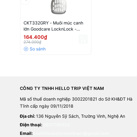
CKT332GRY - Muôi múc canh
lớn Goodcare LocknLock -
278x87x79mm - Màu xám
164.400₫
274.000₫
CÔNG TY TNHH HELLO TRIP VIỆT NAM
Mã số thuế doanh nghiệp 3002201821 do Sở KH&ĐT Hà
Tĩnh cấp ngày 09/11/2018
Địa chỉ:
136 Nguyễn Sỹ Sách, Trường Vinh, Nghệ An
Điện thoại:
0837746333
Email:
Locknlockstorevietnam@gmail.com