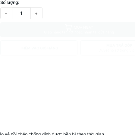
Số lượng:
−
+
MUA NGAY
Giao hàng tận nơi hoặc nhận tại cửa hàng
MUA TRẢ GÓP
THÊM VÀO GIỎ HÀNG
Duyệt hồ sơ trong 5 p
ảo vệ nồi chảo chống dính được bền bĩ theo thời gian .