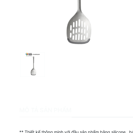
MÔ TẢ SẢN PHẨM
** Thiết kế thông minh với đầu sản phẩm bằng silicone , b