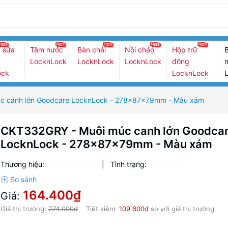
 sữa
Tăm nước
Bàn chải
Nồi chảo
Hộp trữ
B
LocknLock
LocknLock
LocknLock
đông
n
ock
LocknLock
c canh lớn Goodcare LocknLock - 278x87x79mm - Màu xám
CKT332GRY - Muôi múc canh lớn Goodca
LocknLock - 278x87x79mm - Màu xám
Thương hiệu:
Đang cập nhật
|
Tình trạng:
Còn hàng
164.400₫
Giá:
Giá thị trường:
274.000₫
Tiết kiệm:
109.600₫
so với giá thị trường