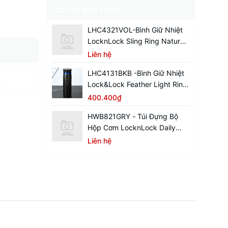
CÓ THỂ BẠN THÍCH
LHC4321VOL-Bình Giữ Nhiệt
LocknLock Sling Ring Nature
Tumbler 650ml
Liên hệ
LHC4131BKB -Bình Giữ Nhiệt
Lock&Lock Feather Light Ring
hút
450ml - Màu Đen / Xanh
400.400₫
HWB821GRY - Túi Đựng Bộ
Hộp Cơm LocknLock Daily
Cooler - Màu Xám
Liên hệ