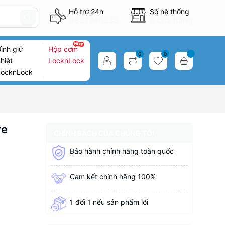
Hỗ trợ 24h
Số hệ thống
0837746333
8 cửa hàng
ình giữ
Hộp cơm
0
0
hiệt
LocknLock
LocknLock
re
CHÍNH SÁCH CỦA CHÚNG TÔI
Bảo hành chính hãng toàn quốc
Cam kết chính hãng 100%
1 đổi 1 nếu sản phẩm lỗi