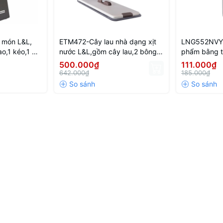
 món L&L,
ETM472-Cây lau nhà dạng xịt
LNG552NVY 
ao,1 kéo,1 đồ
nước L&L,gồm cây lau,2 bông
phẩm bằng th
o) - Màu đen
lau,36*10*129cm (không hoạt
500.000₫
111.000₫
động bằng điện)
642.000₫
185.000₫