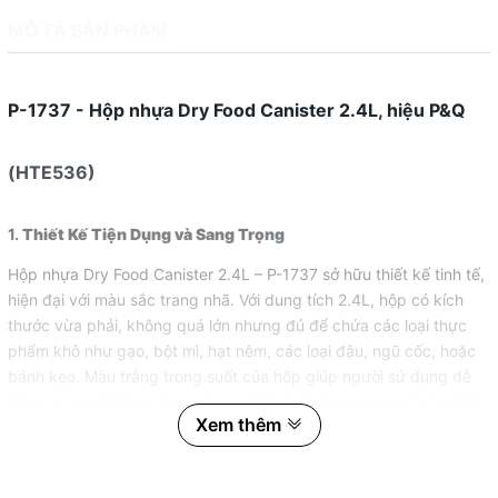
MÔ TẢ SẢN PHẨM
P-1737 - Hộp nhựa Dry Food Canister 2.4L, hiệu P&Q
(HTE536)
1.
Thiết Kế Tiện Dụng và Sang Trọng
Hộp nhựa Dry Food Canister 2.4L – P-1737 sở hữu thiết kế tinh tế,
hiện đại với màu sắc trang nhã. Với dung tích 2.4L, hộp có kích
thước vừa phải, không quá lớn nhưng đủ để chứa các loại thực
phẩm khô như gạo, bột mì, hạt nêm, các loại đậu, ngũ cốc, hoặc
bánh kẹo. Màu trắng trong suốt của hộp giúp người sử dụng dễ
dàng quan sát được lượng thực phẩm bên trong, mang lại sự tiện
Xem thêm
lợi trong việc theo dõi và quản lý các loại thực phẩm trong nhà
bếp.
Nắp hộp được thiết kế chặt chẽ với hệ thống khóa chắc chắn,