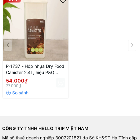
P-1737 - Hộp nhựa Dry Food
Canister 2.4L, hiệu P&Q
(HTE536)
54.000₫
77.000₫
CÔNG TY TNHH HELLO TRIP VIỆT NAM
Mã số thuế doanh nghiệp 3002201821 do Sở KH&ĐT Hà Tĩnh cấp