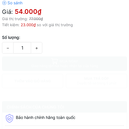
54.000₫
Giá:
Giá thị trường:
77.000₫
Tiết kiệm:
23.000₫
so với giá thị trường
Số lượng:
−
+
MUA NGAY
Giao hàng tận nơi hoặc nhận tại cửa hàng
MUA TRẢ GÓP
THÊM VÀO GIỎ HÀNG
Duyệt hồ sơ trong 5 phút
CHÍNH SÁCH CỦA CHÚNG TÔI
Bảo hành chính hãng toàn quốc