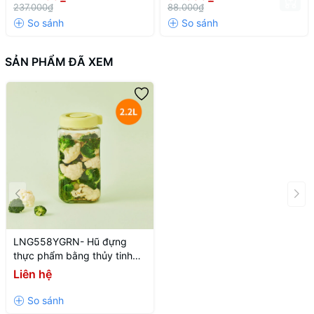
thúc đẩy, gây tăng áp suất bên trong hủ đựng dẫn đến nứt vỡ.
20cm
237.000₫
88.000₫
SẢN PHẨM ĐÃ XEM
LNG558YGRN- Hũ đựng
thực phẩm bằng thủy tinh
LocknLock Daily Breathing -
Liên hệ
2.2L - Màu xanh lá cây