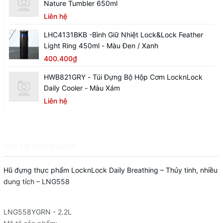
Nature Tumbler 650ml
Liên hệ
LHC4131BKB -Bình Giữ Nhiệt Lock&Lock Feather
Light Ring 450ml - Màu Đen / Xanh
400.400₫
HWB821GRY - Túi Đựng Bộ Hộp Cơm LocknLock
Daily Cooler - Màu Xám
Liên hệ
MÔ TẢ SẢN PHẨM
Hũ đựng thực phẩm LocknLock Daily Breathing – Thủy tinh, nhiều
dung tích – LNG558
LNG558YGRN - 2.2L