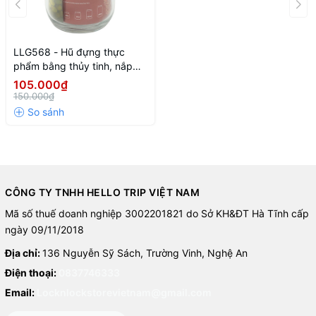
bằng máy rửa bát.
LLG568 - Hũ đựng thực
phẩm bằng thủy tinh, nắp
kim loại hiệu Lock&Lock
105.000₫
1450ml
150.000₫
CÔNG TY TNHH HELLO TRIP VIỆT NAM
Mã số thuế doanh nghiệp 3002201821 do Sở KH&ĐT Hà Tĩnh cấp
ngày 09/11/2018
Địa chỉ:
136 Nguyễn Sỹ Sách, Trường Vinh, Nghệ An
Điện thoại:
0837746333
Email:
Locknlockstorevietnam@gmail.com