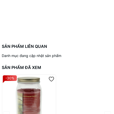
Nắp kim loại
: Bền bỉ, chống gỉ sét, dễ dàng vệ sinh.
2. Tính năng nổi bật LLG568 - Hũ đựng thực phẩm bằng thủy
tinh, nắp kim loại hiệu Lock&Lock 1450ml
Bảo quản thực phẩm hiệu quả:
SẢN PHẨM LIÊN QUAN
Nắp đậy kín với gioăng silicon ngăn không khí và độ ẩm xâm
nhập, giúp giữ thực phẩm tươi lâu hơn.
Danh mục đang cập nhật sản phẩm
Đa dụng:
SẢN PHẨM ĐÃ XEM
Sử dụng được trong
tủ lạnh, tủ đông, lò vi sóng, máy rửa
-30%
bát
.
Phù hợp đựng thực phẩm khô, đồ ướp, mứt, bánh quy,
hoặc dùng làm hũ trang trí.
Dễ dàng vệ sinh:
Thân thủy tinh trơn láng, không bám màu hay mùi, có thể rửa