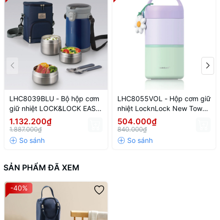
LHC8039BLU - Bộ hộp cơm
LHC8055VOL - Hộp cơm giữ
giữ nhiệt LOCK&LOCK EASY
nhiệt LocknLock New Tower
CARRY 2.0L, 720ml*1,
Vacuum Lunch box (330ml,
1.132.200₫
504.000₫
420ml*2, bộ muỗng và
520ml) - Màu tím
1.887.000₫
840.000₫
nĩa*1, túi đựng*1 - Màu xanh
SẢN PHẨM ĐÃ XEM
-40%