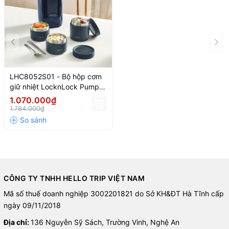
LHC8052S01 - Bộ hộp cơm
giữ nhiệt LocknLock Pump
Vacuum Lunch box
1.070.000₫
(300ml*2, 500ml*1, bộ đũa
1.784.000₫
và thìa, túi) - Màu xanh navy
CÔNG TY TNHH HELLO TRIP VIỆT NAM
Mã số thuế doanh nghiệp 3002201821 do Sở KH&ĐT Hà Tĩnh cấp
ngày 09/11/2018
Địa chỉ:
136 Nguyễn Sỹ Sách, Trường Vinh, Nghệ An