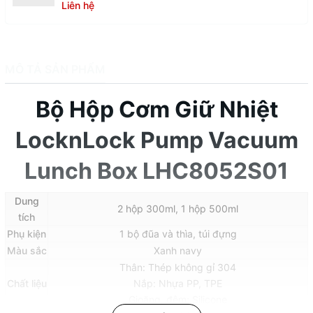
Liên hệ
MÔ TẢ SẢN PHẨM
Bộ Hộp Cơm Giữ Nhiệt
LocknLock Pump Vacuum
Lunch Box LHC8052S01
Dung
2 hộp 300ml, 1 hộp 500ml
tích
Phụ kiện
1 bộ đũa và thìa, túi đựng
Màu sắc
Xanh navy
Thân: Thép không gỉ 304
Chất liệu
Nắp: Nhựa PP, TPE
Gioăng, đệm: Silicone