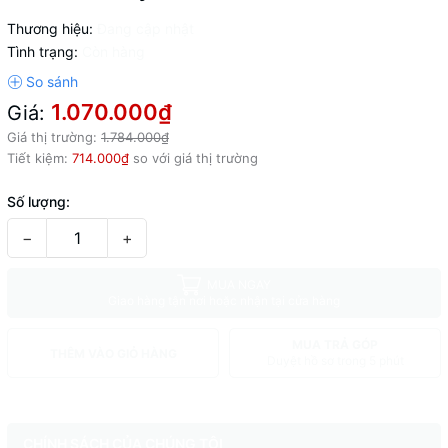
Thương hiệu:
Đang cập nhật
Tình trạng:
Còn hàng
1.070.000₫
Giá:
Giá thị trường:
1.784.000₫
Tiết kiệm:
714.000₫
so với giá thị trường
Số lượng:
−
+
MUA NGAY
Giao hàng tận nơi hoặc nhận tại cửa hàng
MUA TRẢ GÓP
THÊM VÀO GIỎ HÀNG
Duyệt hồ sơ trong 5 phút
CHÍNH SÁCH CỦA CHÚNG TÔI