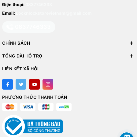
Điện thoại:
0837746333
Email:
Locknlockstorevietnam@gmail.com
0837746333
CHÍNH SÁCH
TỔNG ĐÀI HỖ TRỢ
LIÊN KẾT XÃ HỘI
PHƯƠNG THỨC THANH TOÁN