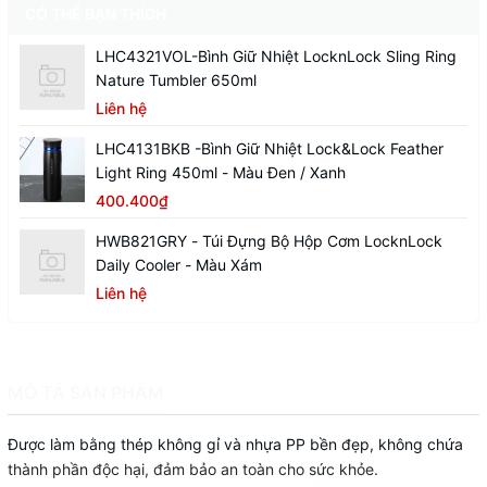
CÓ THỂ BẠN THÍCH
LHC4321VOL-Bình Giữ Nhiệt LocknLock Sling Ring
Nature Tumbler 650ml
Liên hệ
LHC4131BKB -Bình Giữ Nhiệt Lock&Lock Feather
Light Ring 450ml - Màu Đen / Xanh
400.400₫
HWB821GRY - Túi Đựng Bộ Hộp Cơm LocknLock
Daily Cooler - Màu Xám
Liên hệ
MÔ TẢ SẢN PHẨM
Được làm bằng thép không gỉ và nhựa PP bền đẹp, không chứa
thành phần độc hại, đảm bảo an toàn cho sức khỏe.