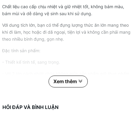
Chất liệu cao cấp chịu nhiệt và giữ nhiệt tốt, không bám màu,
bám mùi và dễ dàng vệ sinh sau khi sử dụng.
Với dung tích lớn, bạn có thể đựng lượng thức ăn lớn mang theo
khi đi làm, học hoặc đi dã ngoại, tiện lợi và không cần phải mang
theo nhiều bình đựng, gọn nhẹ.
Đặc tính sản phẩm:
- Thiết kế tinh tế, sang trọng.
- Với 2 lớp cách nhiệt chân không giúp sản phẩm giữ thực phẩm
nóng hay lạnh lâu hơn.
Xem thêm
- Thiết kế miệng bình rộng giúp vệ sinh dễ dàng, có thể dùng với
máy rửa chén.
HỎI ĐÁP VÀ BÌNH LUẬN
- Bình có kèm thêm 1 muỗng Inox, có thể gấp gọn gắn trên nắp
bình tăng thêm sự tiện lợi.
- Thích hợp đựng thực phẩm nóng, lạnh hay dùng làm ủ cháo cho