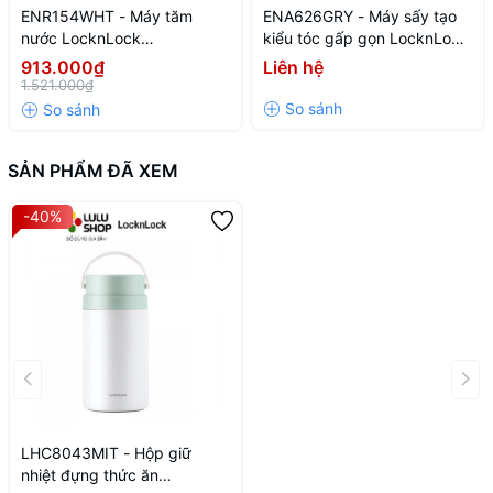
ENR154WHT - Máy tăm
ENA626GRY - Máy sấy tạo
nước LocknLock
kiểu tóc gấp gọn LocknLock
Rechargeable oral irrigator
Foldable hair styling dryer
913.000₫
Liên hệ
3.7V, 8W, 250ml - Màu trắng
220-240V, 50-60Hz, 1300W
1.521.000₫
- Màu xám
SẢN PHẨM ĐÃ XEM
-40%
LHC8043MIT - Hộp giữ
nhiệt đựng thức ăn