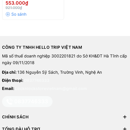
LocknLock Handle Food Jar
553.000₫
1L - Màu Mint
921.000₫
CÔNG TY TNHH HELLO TRIP VIỆT NAM
Mã số thuế doanh nghiệp 3002201821 do Sở KH&ĐT Hà Tĩnh cấp
ngày 09/11/2018
Địa chỉ:
136 Nguyễn Sỹ Sách, Trường Vinh, Nghệ An
Điện thoại:
0837746333
Email:
Locknlockstorevietnam@gmail.com
0837746333
CHÍNH SÁCH
TỔNG ĐÀI HỖ TRỢ