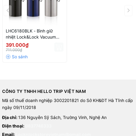
LHC6180BLK - Bình giữ
nhiệt Lock&Lock Vacuum
Bottle 800ml bằng thép
391.000₫
không gỉ - Màu đen
711.000₫
CÔNG TY TNHH HELLO TRIP VIỆT NAM
Mã số thuế doanh nghiệp 3002201821 do Sở KH&ĐT Hà Tĩnh cấp
ngày 09/11/2018
Địa chỉ:
136 Nguyễn Sỹ Sách, Trường Vinh, Nghệ An
Điện thoại:
0837746333
Email:
Locknlockstorevietnam@gmail.com