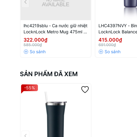
lhc4219sblu - Ca nước giữ nhiệt
LHC4397NVY - Bình
LocknLock Metro Mug 475ml -
LocknLock Balance
Màu xanh
tumbler 900ml - M
322.000₫
415.000₫
585.000₫
691.000₫
SẢN PHẨM ĐÃ XEM
-55%