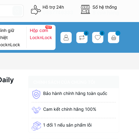
Hỗ trợ 24h
Số hệ thống
0837746333
8 cửa hàng
ình giữ
Hộp cơm
0
0
hiệt
LocknLock
LocknLock
aily
CHÍNH SÁCH CỦA CHÚNG TÔI
Bảo hành chính hãng toàn quốc
Cam kết chính hãng 100%
1 đổi 1 nếu sản phẩm lỗi