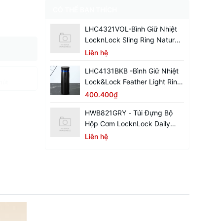
CÓ THỂ BẠN THÍCH
LHC4321VOL-Bình Giữ Nhiệt
LocknLock Sling Ring Nature
Tumbler 650ml
Liên hệ
LHC4131BKB -Bình Giữ Nhiệt
Lock&Lock Feather Light Ring
hút
450ml - Màu Đen / Xanh
400.400₫
HWB821GRY - Túi Đựng Bộ
Hộp Cơm LocknLock Daily
Cooler - Màu Xám
Liên hệ