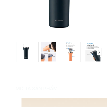
MÔ TẢ SẢN PHẨM