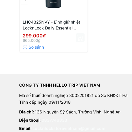
LHC4325NVY - Bình giữ nhiệt
LocknLock Daily Essential
870ml - Màu xanh navy
299.000₫
665.000₫
CÔNG TY TNHH HELLO TRIP VIỆT NAM
Mã số thuế doanh nghiệp 3002201821 do Sở KH&ĐT Hà
Tĩnh cấp ngày 09/11/2018
Địa chỉ:
136 Nguyễn Sỹ Sách, Trường Vinh, Nghệ An
Điện thoại:
0837746333
Email:
Locknlockstorevietnam@gmail.com