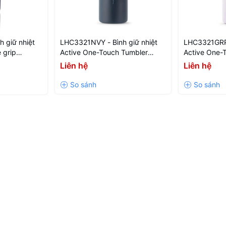
 giữ nhiệt
LHC3321NVY - Bình giữ nhiệt
LHC3321GRP 
 grip
Active One-Touch Tumbler
Active One-
àu navy
700ml - Màu navy
700ml - Màu
Liên hệ
Liên hệ