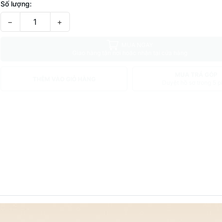
Số lượng:
−
+
MUA NGAY
Giao hàng tận nơi hoặc nhận tại cửa hàng
MUA TRẢ GÓP
THÊM VÀO GIỎ HÀNG
Duyệt hồ sơ trong 5 p