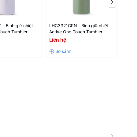
- Bình giữ nhiệt
LHC3321GRN - Bình giữ nhiệt
LHC148
Touch Tumbler
Active One-Touch Tumbler
Lockn
 tím
700ml - Màu xanh lá
2.2L 
Liên hệ
Liên 