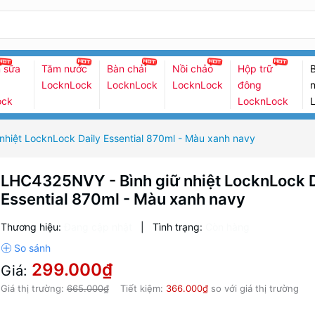
 sữa
Tăm nước
Bàn chải
Nồi chảo
Hộp trữ
B
LocknLock
LocknLock
LocknLock
đông
n
ock
LocknLock
hiệt LocknLock Daily Essential 870ml - Màu xanh navy
LHC4325NVY - Bình giữ nhiệt LocknLock D
Essential 870ml - Màu xanh navy
Thương hiệu:
Đang cập nhật
|
Tình trạng:
Còn hàng
299.000₫
Giá:
Giá thị trường:
665.000₫
Tiết kiệm:
366.000₫
so với giá thị trường