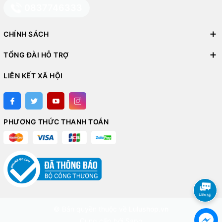
0837746333
CHÍNH SÁCH
TỔNG ĐÀI HỖ TRỢ
LIÊN KẾT XÃ HỘI
PHƯƠNG THỨC THANH TOÁN
© Bản quyền thuộc về
Lulushop.vn
Cung cấp bởi
Sapo