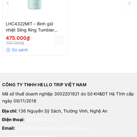
LHC4322MIT – Bình giữ
nhiệt Sling Ring Tumbler
800ml
475.000₫
730.000₫
CÔNG TY TNHH HELLO TRIP VIỆT NAM
Mã số thuế doanh nghiệp 3002201821 do Sở KH&ĐT Hà Tĩnh cấp
ngày 09/11/2018
Địa chỉ:
136 Nguyễn Sỹ Sách, Trường Vinh, Nghệ An
Điện thoại:
0837746333
Email:
Locknlockstorevietnam@gmail.com