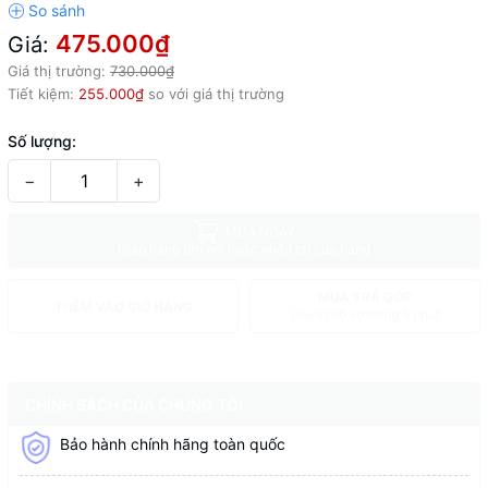
475.000₫
Giá:
Giá thị trường:
730.000₫
Tiết kiệm:
255.000₫
so với giá thị trường
Số lượng:
−
+
MUA NGAY
Giao hàng tận nơi hoặc nhận tại cửa hàng
MUA TRẢ GÓP
THÊM VÀO GIỎ HÀNG
Duyệt hồ sơ trong 5 phút
CHÍNH SÁCH CỦA CHÚNG TÔI
Bảo hành chính hãng toàn quốc