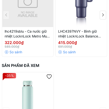
lhc4219sblu - Ca nước giữ
LHC4397NVY - Bình giữ
nhiệt LocknLock Metro Mug
nhiệt LocknLock Balance
475ml - Màu xanh
grip tumbler 900ml - Màu
322.000₫
415.000₫
navy
585.000₫
691.000₫
SẢN PHẨM ĐÃ XEM
-35%