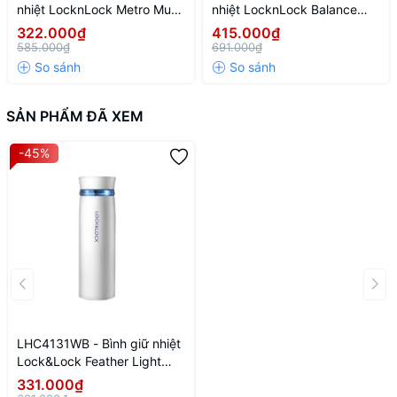
nhiệt LocknLock Metro Mug
nhiệt LocknLock Balance
475ml - Màu xanh
grip tumbler 900ml - Màu
322.000₫
415.000₫
navy
585.000₫
691.000₫
SẢN PHẨM ĐÃ XEM
-45%
LHC4131WB - Bình giữ nhiệt
Lock&Lock Feather Light
Ring 450ml - Màu Trắng /
331.000₫
Xanh