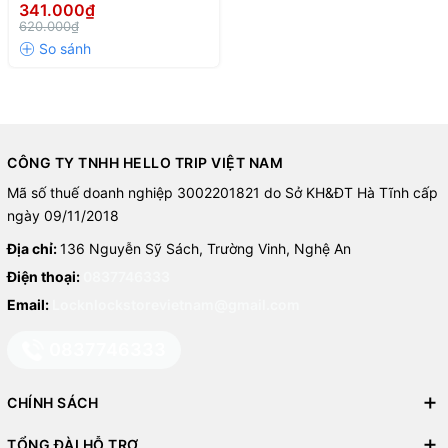
Vacuum Bottle 505ml - Màu
341.000₫
hồng
620.000₫
CÔNG TY TNHH HELLO TRIP VIỆT NAM
Mã số thuế doanh nghiệp 3002201821 do Sở KH&ĐT Hà Tĩnh cấp
ngày 09/11/2018
Địa chỉ:
136 Nguyễn Sỹ Sách, Trường Vinh, Nghệ An
Điện thoại:
0837746333
Email:
Locknlockstorevietnam@gmail.com
0837746333
CHÍNH SÁCH
TỔNG ĐÀI HỖ TRỢ