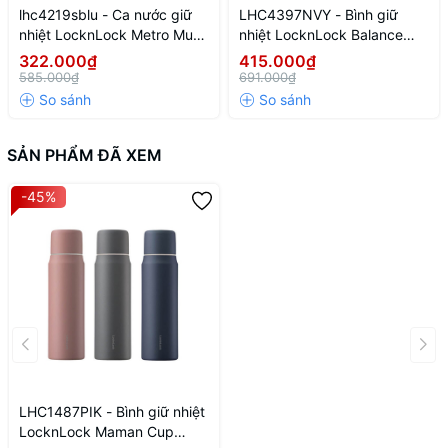
lhc4219sblu - Ca nước giữ
LHC4397NVY - Bình giữ
nhiệt LocknLock Metro Mug
nhiệt LocknLock Balance
475ml - Màu xanh
grip tumbler 900ml - Màu
322.000₫
415.000₫
navy
585.000₫
691.000₫
SẢN PHẨM ĐÃ XEM
-45%
LHC1487PIK - Bình giữ nhiệt
LocknLock Maman Cup