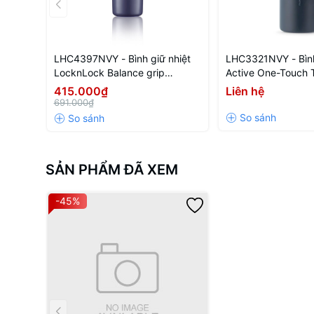
LHC4397NVY - Bình giữ nhiệt
LHC3321NVY - Bình
LocknLock Balance grip
Active One-Touch 
tumbler 900ml - Màu navy
700ml - Màu navy
415.000₫
Liên hệ
691.000₫
SẢN PHẨM ĐÃ XEM
-45%