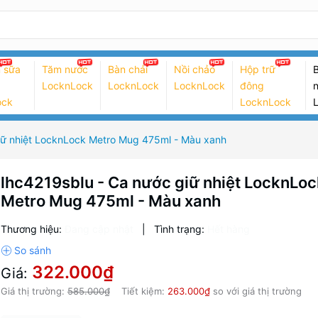
 sữa
Tăm nước
Bàn chải
Nồi chảo
Hộp trữ
B
LocknLock
LocknLock
LocknLock
đông
n
ock
LocknLock
iữ nhiệt LocknLock Metro Mug 475ml - Màu xanh
lhc4219sblu - Ca nước giữ nhiệt LocknLoc
Metro Mug 475ml - Màu xanh
Thương hiệu:
Đang cập nhật
|
Tình trạng:
Hết hàng
322.000₫
Giá:
Giá thị trường:
585.000₫
Tiết kiệm:
263.000₫
so với giá thị trường