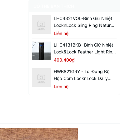
CÓ THỂ BẠN THÍCH
LHC4321VOL-Bình Giữ Nhiệt
LocknLock Sling Ring Nature
Tumbler 650ml
Liên hệ
LHC4131BKB -Bình Giữ Nhiệt
Lock&Lock Feather Light Ring
450ml - Màu Đen / Xanh
400.400₫
HWB821GRY - Túi Đựng Bộ
Hộp Cơm LocknLock Daily
Cooler - Màu Xám
Liên hệ