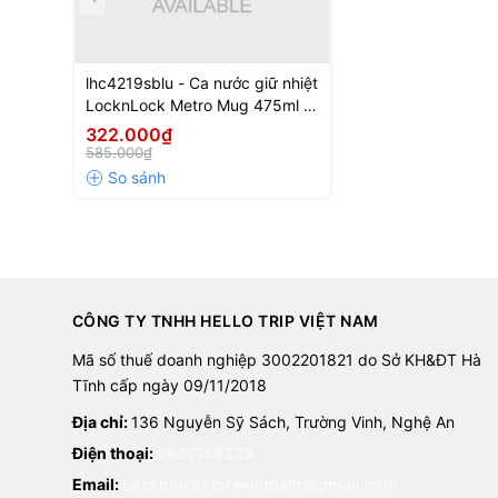
lhc4219sblu - Ca nước giữ nhiệt
LocknLock Metro Mug 475ml -
Màu xanh
322.000₫
585.000₫
CÔNG TY TNHH HELLO TRIP VIỆT NAM
Mã số thuế doanh nghiệp 3002201821 do Sở KH&ĐT Hà
Tĩnh cấp ngày 09/11/2018
Địa chỉ:
136 Nguyễn Sỹ Sách, Trường Vinh, Nghệ An
Điện thoại:
0837746333
Email:
Locknlockstorevietnam@gmail.com