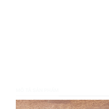
MÔ TẢ SẢN PHẨM