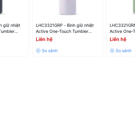
 giữ nhiệt
LHC3321GRP - Bình giữ nhiệt
LHC3321GRN 
Tumbler
Active One-Touch Tumbler
Active One-
700ml - Màu tím
700ml - Màu
Liên hệ
Liên hệ