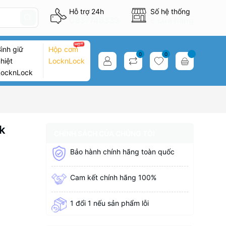
Hỗ trợ 24h
Số hệ thống
0837746333
8 cửa hàng
ình giữ
Hộp cơm
0
0
hiệt
LocknLock
LocknLock
k
CHÍNH SÁCH CỦA CHÚNG TÔI
Bảo hành chính hãng toàn quốc
Cam kết chính hãng 100%
1 đổi 1 nếu sản phẩm lỗi