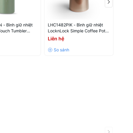
- Bình giữ nhiệt
LHC1482PIK - Bình giữ nhiệt
LHC14
Touch Tumbler
LocknLock Simple Coffee Pot
Lockn
 xanh lá
2.2L - Màu hồng
2.2L 
Liên hệ
Liên 