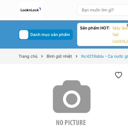
Sản phẩm HOT:
Máy làm
Danh mục sản phẩm
hạt
LocknL
Trang chủ
Bình giữ nhiệt
lhc4219sblu - Ca nước g