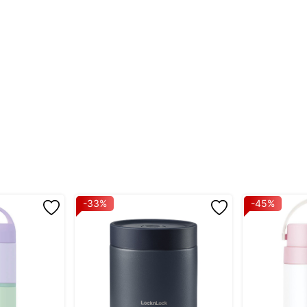
n để làm sạch sản phẩm.
 dụng để hâm nóng thức ăn dưới 2 phút, tránh những loại thức ăn có
ộ cao trong máy rửa chén có thể làm biến dạng sản phẩm, vì vậy hãy 
n cánh nắp do nhiệt độ thay đổi đột ngột, đặt hộp ở ngoài không kh
ửa mạnh.
n.
 chỉ định.
 kiểu dáng, kích thước và chức năng, quý khách có thể xem thêm 
-33%
-45%