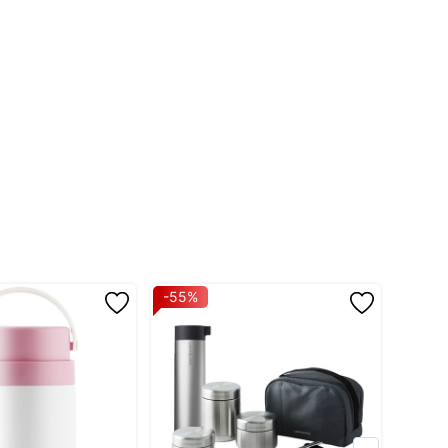
 nhiều dầu mỡ hay đường (độ sôi của chất này lên đến
rửa ở nhiệt độ dưới 80°C.
í 1-2 phút trước khi mở nắp.
tại danh mục sản phẩm chính thức của LocknLock tại
-55%
-40%