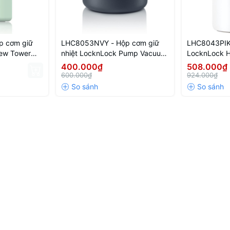
p cơm giữ
LHC8053NVY - Hộp cơm giữ
LHC8043PIK-
New Tower
nhiệt LocknLock Pump Vacuum
LocknLock 
 (330ml,
Lunch box 500ml - Màu xanh
JAR-1L- Màu
400.000₫
508.000₫
navy
600.000₫
924.000₫