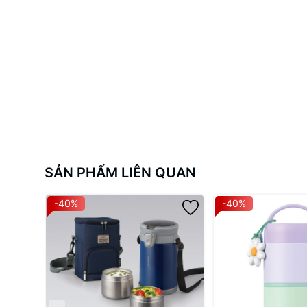
Rửa sạch với xà phòng trước khi sử dụng lần đầu.
Sử dụng miếng bọt biển mềm cùng nước nước rửa ché
Mở nắp sản phẩm khi sử dụng trong lò vi sóng, chỉ sử
200°C sẽ làm hộp bị biến dạng).
Khi sử dụng trong máy rửa chén thời gian dài, nhiệt đ
Sau khi bảo quản trong tủ đông, để tránh làm hỏng phầ
Sau khi sử dụng nên rửa sạch và để ráo nước.
Tránh va đập mạnh và không để gần lửa.
Không vệ sinh sản phẩm bằng búi sắt hoặc chất tẩy r
Vui lòng đóng nắp kỹ và cài khóa trước khi cầm hộp lê
Không sử dụng sản phẩm cho các mục đích khác ngoài
SẢN PHẨM LIÊN QUAN
Để tham khảo thêm các mẫu hộp đựng cơm trưa đa dạng về
đây:
Hộp Đựng Cơm Trưa LocknLock
.
-40%
-40%