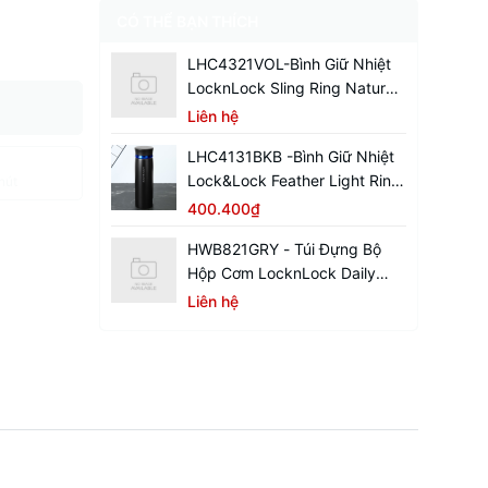
CÓ THỂ BẠN THÍCH
LHC4321VOL-Bình Giữ Nhiệt
LocknLock Sling Ring Nature
Tumbler 650ml
Liên hệ
LHC4131BKB -Bình Giữ Nhiệt
Lock&Lock Feather Light Ring
hút
450ml - Màu Đen / Xanh
400.400₫
HWB821GRY - Túi Đựng Bộ
Hộp Cơm LocknLock Daily
Cooler - Màu Xám
Liên hệ