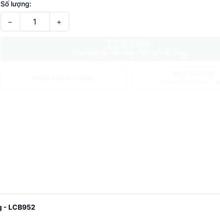
Số lượng:
−
+
MUA NGAY
Giao hàng tận nơi hoặc nhận tại cửa hàng
MUA TRẢ GÓP
THÊM VÀO GIỎ HÀNG
Duyệt hồ sơ trong 5 p
g - LCB952