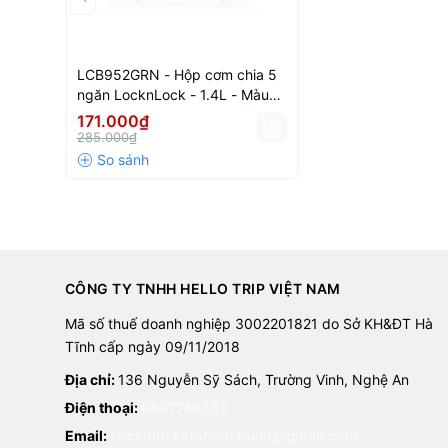
LCB952GRN - Hộp cơm chia 5
ngăn LocknLock - 1.4L - Màu
xanh lá - CN - 24 - PP
171.000₫
285.000₫
CÔNG TY TNHH HELLO TRIP VIỆT NAM
Mã số thuế doanh nghiệp 3002201821 do Sở KH&ĐT Hà
Tĩnh cấp ngày 09/11/2018
Địa chỉ:
136 Nguyễn Sỹ Sách, Trường Vinh, Nghệ An
Điện thoại:
0837746333
Email:
Locknlockstorevietnam@gmail.com