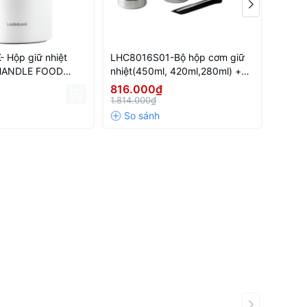
 Hộp giữ nhiệt
LHC8016S01-Bộ hộp cơm giữ
LHC80
HANDLE FOOD
nhiệt(450ml, 420ml,280ml) +
nhiệt
 hồng
bình giữ nhiệt (400ml) L&L
giữ nh
816.000₫
755.
bằng thép không gỉ
280ml*
1.814.000₫
1.258.
túi đự
cơm