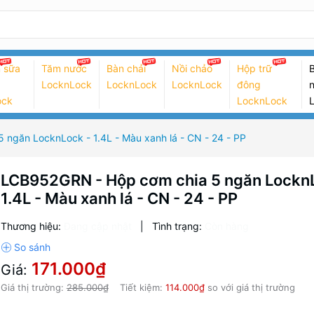
 sữa
Tăm nước
Bàn chải
Nồi chảo
Hộp trữ
B
LocknLock
LocknLock
LocknLock
đông
n
ock
LocknLock
ngăn LocknLock - 1.4L - Màu xanh lá - CN - 24 - PP
LCB952GRN - Hộp cơm chia 5 ngăn Lockn
1.4L - Màu xanh lá - CN - 24 - PP
Thương hiệu:
Đang cập nhật
|
Tình trạng:
Còn hàng
171.000₫
Giá:
Giá thị trường:
285.000₫
Tiết kiệm:
114.000₫
so với giá thị trường