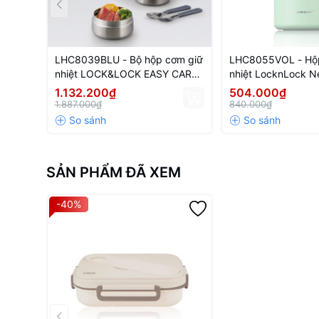
LHC8039BLU - Bộ hộp cơm giữ
LHC8055VOL - Hộ
nhiệt LOCK&LOCK EASY CARRY
nhiệt LocknLock 
2.0L, 720ml*1, 420ml*2, bộ
Vacuum Lunch box
1.132.200₫
504.000₫
muỗng và nĩa*1, túi đựng*1 -
520ml) - Màu tím
1.887.000₫
840.000₫
Màu xanh
SẢN PHẨM ĐÃ XEM
-40%