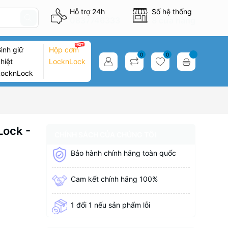
Hỗ trợ 24h
Số hệ thống
0837746333
8 cửa hàng
ình giữ
Hộp cơm
0
0
hiệt
LocknLock
LocknLock
Lock -
CHÍNH SÁCH CỦA CHÚNG TÔI
Bảo hành chính hãng toàn quốc
Cam kết chính hãng 100%
1 đổi 1 nếu sản phẩm lỗi