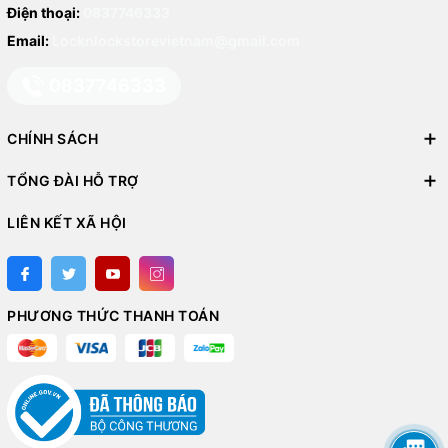
Điện thoại:
0837746333
Email:
Locknlockstorevietnam@gmail.com
0837746333
CHÍNH SÁCH
TỔNG ĐÀI HỖ TRỢ
LIÊN KẾT XÃ HỘI
PHƯƠNG THỨC THANH TOÁN