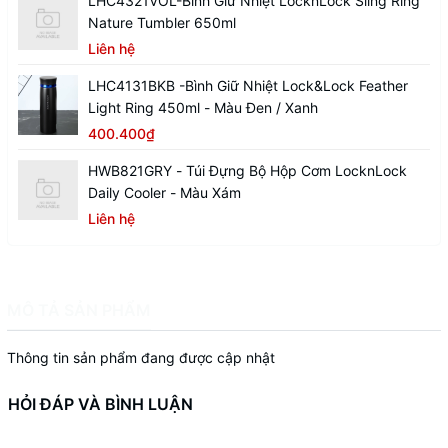
LHC4321VOL-Bình Giữ Nhiệt LocknLock Sling Ring
Nature Tumbler 650ml
Liên hệ
LHC4131BKB -Bình Giữ Nhiệt Lock&Lock Feather
Light Ring 450ml - Màu Đen / Xanh
400.400₫
HWB821GRY - Túi Đựng Bộ Hộp Cơm LocknLock
Daily Cooler - Màu Xám
Liên hệ
MÔ TẢ SẢN PHẨM
Thông tin sản phẩm đang được cập nhật
HỎI ĐÁP VÀ BÌNH LUẬN