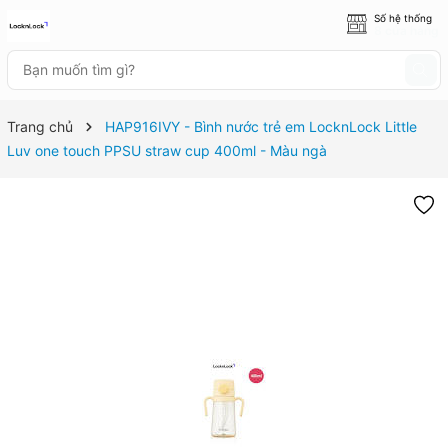
Số hệ thống
8 cửa hàng
Trang chủ
HAP916IVY - Bình nước trẻ em LocknLock Little
Luv one touch PPSU straw cup 400ml - Màu ngà