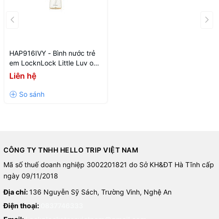
HAP916IVY - Bình nước trẻ
em LocknLock Little Luv one
touch PPSU straw cup
Liên hệ
400ml - Màu ngà
CÔNG TY TNHH HELLO TRIP VIỆT NAM
Mã số thuế doanh nghiệp 3002201821 do Sở KH&ĐT Hà Tĩnh cấp
ngày 09/11/2018
Địa chỉ:
136 Nguyễn Sỹ Sách, Trường Vinh, Nghệ An
Điện thoại:
0837746333