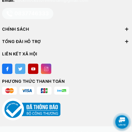
Email:
Locknlockstorevietnam@gmail.com
0837746333
CHÍNH SÁCH
TỔNG ĐÀI HỖ TRỢ
LIÊN KẾT XÃ HỘI
PHƯƠNG THỨC THANH TOÁN