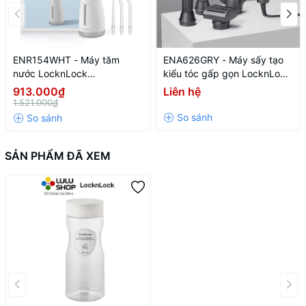
ENR154WHT - Máy tăm
ENA626GRY - Máy sấy tạo
nước LocknLock
kiểu tóc gấp gọn LocknLock
Rechargeable oral irrigator
Foldable hair styling dryer
913.000₫
Liên hệ
3.7V, 8W, 250ml - Màu trắng
220-240V, 50-60Hz, 1300W
1.521.000₫
- Màu xám
SẢN PHẨM ĐÃ XEM