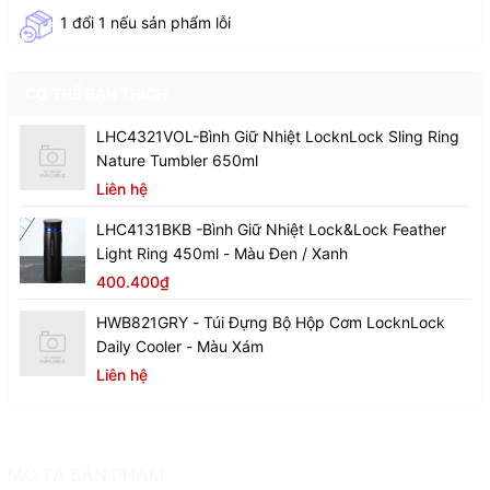
1 đổi 1 nếu sản phẩm lỗi
CÓ THỂ BẠN THÍCH
LHC4321VOL-Bình Giữ Nhiệt LocknLock Sling Ring
Nature Tumbler 650ml
Liên hệ
LHC4131BKB -Bình Giữ Nhiệt Lock&Lock Feather
Light Ring 450ml - Màu Đen / Xanh
400.400₫
HWB821GRY - Túi Đựng Bộ Hộp Cơm LocknLock
Daily Cooler - Màu Xám
Liên hệ
MÔ TẢ SẢN PHẨM