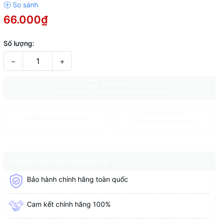
66.000₫
Số lượng:
−
+
MUA NGAY
Giao hàng tận nơi hoặc nhận tại cửa hàng
MUA TRẢ GÓP
THÊM VÀO GIỎ HÀNG
Duyệt hồ sơ trong 5 phút
CHÍNH SÁCH CỦA CHÚNG TÔI
Bảo hành chính hãng toàn quốc
Cam kết chính hãng 100%