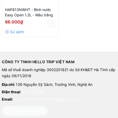
HAP813NWHT - Bình nước
Easy Open 1.2L - Màu trắng
66.000₫
CÔNG TY TNHH HELLO TRIP VIỆT NAM
Mã số thuế doanh nghiệp 3002201821 do Sở KH&ĐT Hà Tĩnh cấp
ngày 09/11/2018
Địa chỉ:
136 Nguyễn Sỹ Sách, Trường Vinh, Nghệ An
Điện thoại:
0837746333
Email:
Locknlockstorevietnam@gmail.com
0837746333