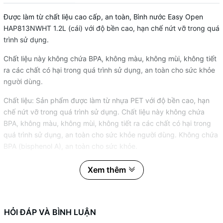
Được làm từ chất liệu cao cấp, an toàn, Bình nước Easy Open
HAP813NWHT 1.2L (cái) với độ bền cao, hạn chế nứt vỡ trong quá
trình sử dụng.
Chất liệu này không chứa BPA, không màu, không mùi, không tiết
ra các chất có hại trong quá trình sử dụng, an toàn cho sức khỏe
người dùng.
Chất liệu: Sản phẩm được làm từ nhựa PET với độ bền cao, hạn
chế nứt vỡ trong quá trình sử dụng. Chất liệu này không chứa
BPA, không màu, không mùi, không tiết ra các chất có hại trong
quá trình sử dụng, an toàn cho sức khỏe người dùng. Không chứa
BPA (bisphenol A), an toàn cho sức khỏe.
Dung tích: 1,2L (245mmx95mm). Chuyên dụng đựng nước trong
Xem thêm
tủ lạnh.
Hướng dẫn sử dụng: dùng để đựng nước. Chịu được nhiệt độ -20
đến 60 độ C
HỎI ĐÁP VÀ BÌNH LUẬN