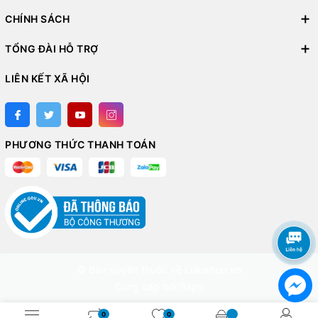
CHÍNH SÁCH
TỔNG ĐÀI HỖ TRỢ
LIÊN KẾT XÃ HỘI
PHƯƠNG THỨC THANH TOÁN
© Bản quyền thuộc về
Lulushop.vn
Cung cấp bởi
Sapo
0
0