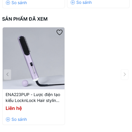
Màu ngà
SẢN PHẨM ĐÃ XEM
ENA223PUP - Lược điện tạo
kiểu LocknLock Hair styling
brush 220V~, 50Hz, 43W -
Liên hệ
Màu tím