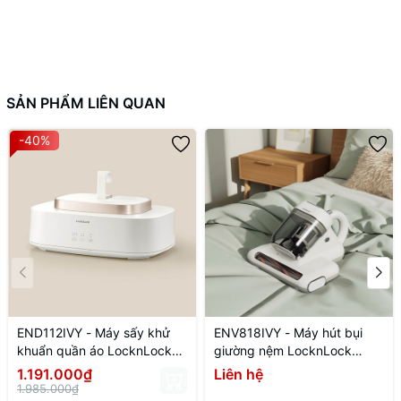
SẢN PHẨM LIÊN QUAN
-40%
END112IVY - Máy sấy khử
ENV818IVY - Máy hút bụi
khuẩn quần áo LocknLock
giường nệm LocknLock
Cloth sterilizer dryer 220V~,
Mattress vacuum cleaner
1.191.000₫
Liên hệ
50HZ, 600W - Màu ngà
220V~, 50Hz, 300W, 0.5L -
1.985.000₫