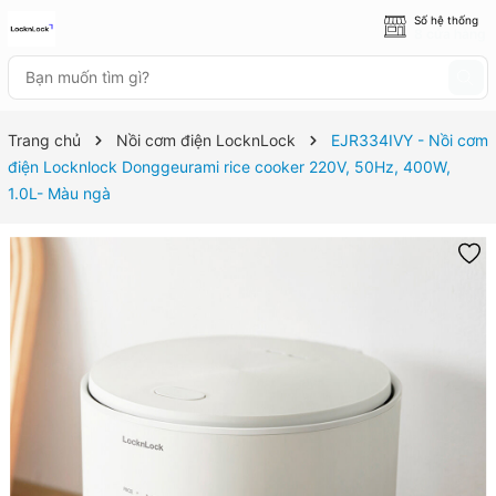
Số hệ thống
8 cửa hàng
Trang chủ
Nồi cơm điện LocknLock
EJR334IVY - Nồi cơm
điện Locknlock Donggeurami rice cooker 220V, 50Hz, 400W,
1.0L- Màu ngà