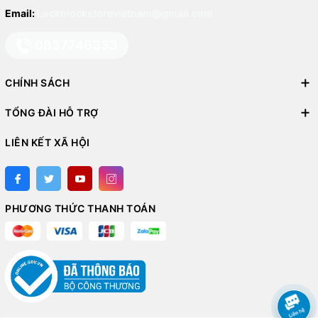
Email:
Locknlockstorevietnam@gmail.com
0837746333
CHÍNH SÁCH
TỔNG ĐÀI HỖ TRỢ
LIÊN KẾT XÃ HỘI
PHƯƠNG THỨC THANH TOÁN