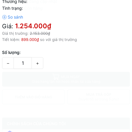
Thương hiệu:
Đang cập nhật
Tình trạng:
Còn hàng
1.254.000₫
Giá:
Giá thị trường:
2.153.000₫
Tiết kiệm:
899.000₫
so với giá thị trường
Số lượng:
−
+
MUA NGAY
Giao hàng tận nơi hoặc nhận tại cửa hàng
MUA TRẢ GÓP
THÊM VÀO GIỎ HÀNG
Duyệt hồ sơ trong 5 phút
CHÍNH SÁCH CỦA CHÚNG TÔI