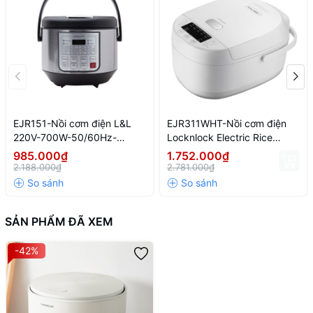
EJR151-Nồi cơm điện L&L
EJR311WHT-Nồi cơm điện
220V-700W-50/60Hz-
Locknlock Electric Rice
1.8L(5L)-Màu đen
Cooker 220-240V, 50/60Hz,
985.000₫
1.752.000₫
590W, 1.0L- Màu trắng
2.188.000₫
2.781.000₫
SẢN PHẨM ĐÃ XEM
-42%