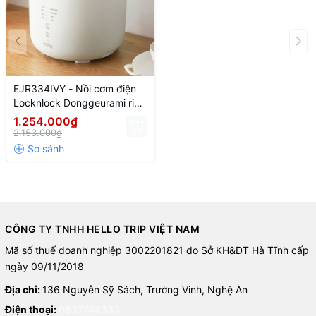
EJR334IVY - Nồi cơm điện
Locknlock Donggeurami rice
cooker 220V, 50Hz, 400W,
1.254.000₫
1.0L- Màu ngà
2.153.000₫
CÔNG TY TNHH HELLO TRIP VIỆT NAM
Mã số thuế doanh nghiệp 3002201821 do Sở KH&ĐT Hà Tĩnh cấp
ngày 09/11/2018
Địa chỉ:
136 Nguyễn Sỹ Sách, Trường Vinh, Nghệ An
Điện thoại:
0837746333