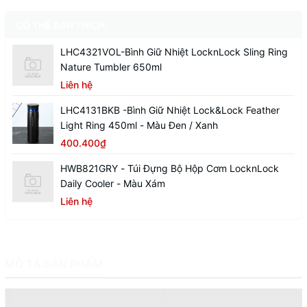
CÓ THỂ BẠN THÍCH
LHC4321VOL-Bình Giữ Nhiệt LocknLock Sling Ring
Nature Tumbler 650ml
Liên hệ
LHC4131BKB -Bình Giữ Nhiệt Lock&Lock Feather
Light Ring 450ml - Màu Đen / Xanh
400.400₫
HWB821GRY - Túi Đựng Bộ Hộp Cơm LocknLock
Daily Cooler - Màu Xám
Liên hệ
MÔ TẢ SẢN PHẨM