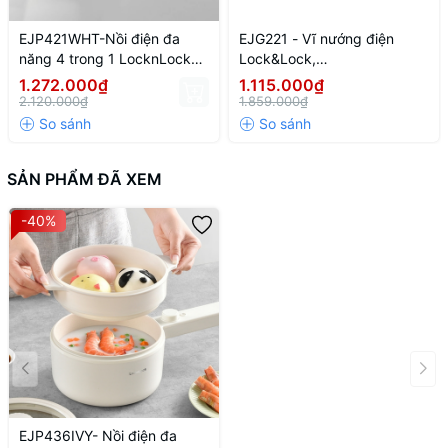
EJP421WHT-Nồi điện đa
EJG221 - Vĩ nướng điện
năng 4 trong 1 LocknLock
Lock&Lock,
4in1 Multicooker 220-
506*140*340mm,
1.272.000₫
1.115.000₫
240V,50-60Hz,1000W,2L-
220~240V, 50HZ,
2.120.000₫
1.859.000₫
Màu trắng
1300~1500W, 3.1Kg - Màu
đen
SẢN PHẨM ĐÃ XEM
-40%
EJP436IVY- Nồi điện đa