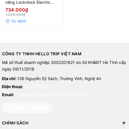
năng Locknlock Electric
multi pot 220V, 50Hz, 600W,
734.000₫
1.5L- Màu ngà
1.224.000₫
CÔNG TY TNHH HELLO TRIP VIỆT NAM
Mã số thuế doanh nghiệp 3002201821 do Sở KH&ĐT Hà Tĩnh cấp
ngày 09/11/2018
Địa chỉ:
136 Nguyễn Sỹ Sách, Trường Vinh, Nghệ An
Điện thoại:
0837746333
Email:
Locknlockstorevietnam@gmail.com
0837746333
CHÍNH SÁCH