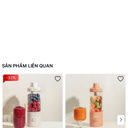
điện tốt.
Cối xay làm bằng nhựa Tritan không chứa BPA, an toàn cho
sức khỏe, chống vỡ và chịu lực tốt.
Lưỡi dao làm bằng thép không gỉ, sắc bén, dễ dàng xay
nhuyễn thực phẩm.
1.3. Dung tích:
280ml phù hợp cho việc xay các loại thực phẩm với lượng nhỏ.
SẢN PHẨM LIÊN QUAN
-32%