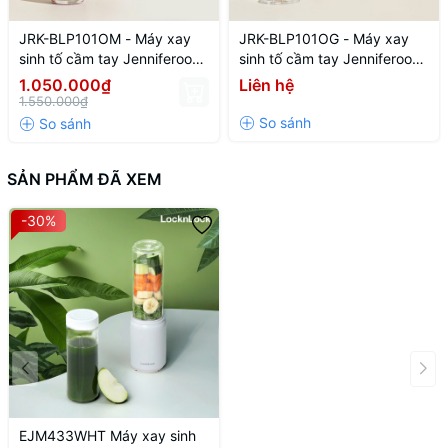
JRK-BLP101OM - Máy xay
JRK-BLP101OG - Máy xay
sinh tố cầm tay Jenniferoom
sinh tố cầm tay Jenniferoom
Portable blender DC 7.4 V,
Portable blender DC 7.4 V,
1.050.000₫
Liên hệ
75 W, 2000 mAh x 2, 470 ml
75 W, 2000 mAh x 2, 470 ml
1.550.000₫
- Màu be
- Màu cam
SẢN PHẨM ĐÃ XEM
-30%
2. Tính năng nổi bật máy xay sinh tố Mini Blender LocknLock
EJM433WHT
EJM433WHT Máy xay sinh