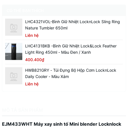
CÓ THỂ BẠN THÍCH
LHC4321VOL-Bình Giữ Nhiệt LocknLock Sling Ring
Nature Tumbler 650ml
Liên hệ
LHC4131BKB -Bình Giữ Nhiệt Lock&Lock Feather
Light Ring 450ml - Màu Đen / Xanh
400.400₫
HWB821GRY - Túi Đựng Bộ Hộp Cơm LocknLock
Daily Cooler - Màu Xám
Liên hệ
MÔ TẢ SẢN PHẨM
EJM433WHT Máy xay sinh tố Mini blender Locknlock