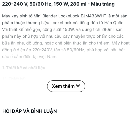
220-240 V, 50/60 Hz, 150 W, 280 ml - Màu trắng
Máy xay sinh tố Mini Blender LocknLock EJM433WHT là một sản
phẩm thuộc thương hiệu LocknLock nổi tiếng đến từ Hàn Quốc.
Với thiết kế nhỏ gọn, công suất 150W, và dung tích 280ml, sản
phẩm này phù hợp với nhu cầu xay nhuyễn thực phẩm cho các
bữa ăn nhẹ, đồ uống, hoặc chế biến thức ăn cho trẻ em. Máy hoạt
động ở điện áp 220-240V, tần số 50/60Hz, phù hợp với hầu hết
các ổ cắm điện tại Việt Nam.
1. Thiết kế và chất liệu
1.1. Thiết kế:
Xem thêm
Máy có thiết kế nhỏ gọn, màu trắng tinh tế, phù hợp với mọi
không gian bếp. Kích thước nhỏ nhắn giúp tiết kiệm diện tích và
dễ dàng di chuyển.
HỎI ĐÁP VÀ BÌNH LUẬN
1.2. Chất liệu:
Thân máy làm bằng nhựa ABS cao cấp, chịu nhiệt và cách