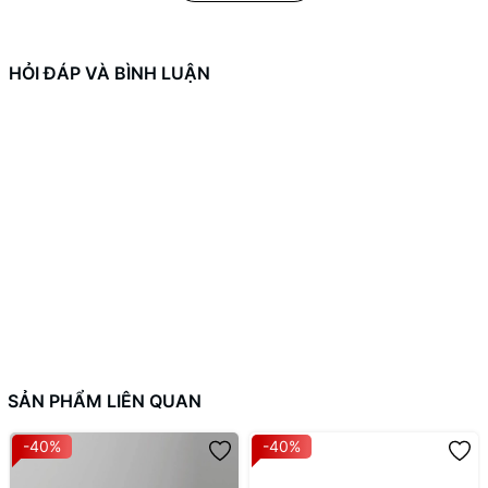
Làm nóng nhanh bề mặt nướng
HỎI ĐÁP VÀ BÌNH LUẬN
Thực phẩm chín đều, giữ được độ ngọt tự nhiên
Phù hợp nướng thịt, hải sản, rau củ và nhiều món khác
Công suất cao giúp rút ngắn thời gian chế biến, đáp ứng tốt nhu
cầu nấu nướng hằng ngày.
Nướng sạch sẽ, tiện lợi ngay tại nhà
Bếp nướng điện Lock&Lock EJG232 sử dụng điện năng, không
tạo khói than, hạn chế mùi, phù hợp sử dụng trong không gian
bếp hoặc căn hộ. Đây là lựa chọn lý tưởng cho các bữa tiệc
nướng gia đình, họp mặt bạn bè hoặc nướng nhanh bữa tối.
SẢN PHẨM LIÊN QUAN
Thiết kế hiện đại, dễ sử dụng
-40%
-40%
Sản phẩm sở hữu thiết kế gọn gàng, màu đen tinh tế, dễ phối với
nhiều không gian nội thất. Bề mặt nướng phẳng, dễ thao tác lật