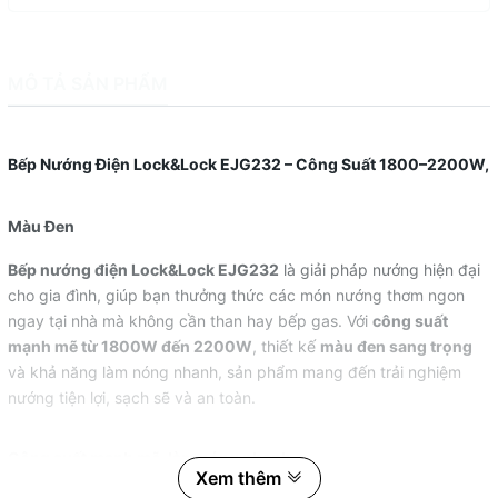
MÔ TẢ SẢN PHẨM
Bếp Nướng Điện Lock&Lock EJG232 – Công Suất 1800–2200W,
Màu Đen
Bếp nướng điện Lock&Lock EJG232
là giải pháp nướng hiện đại
cho gia đình, giúp bạn thưởng thức các món nướng thơm ngon
ngay tại nhà mà không cần than hay bếp gas. Với
công suất
mạnh mẽ từ 1800W đến 2200W
, thiết kế
màu đen sang trọng
và khả năng làm nóng nhanh, sản phẩm mang đến trải nghiệm
nướng tiện lợi, sạch sẽ và an toàn.
Công suất mạnh mẽ, làm nóng nhanh
Xem thêm
Bếp hoạt động với mức công suất
1800–2200W
, giúp: