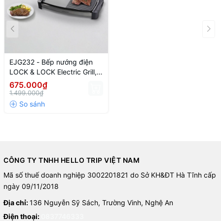
Màu sắc: Đen
Thương hiệu: Lock&Lock
EJG232 - Bếp nướng điện
Ưu điểm nổi bật
LOCK & LOCK Electric Grill,
Công suất lớn, nướng nhanh và chín đều
220-240V, 50/60Hz,
675.000₫
1800W-2200W - Màu đen
1.499.000₫
Không cần than, hạn chế khói và mùi
Thiết kế hiện đại, dễ sử dụng
Dễ vệ sinh sau khi nướng
Thương hiệu Lock&Lock uy tín
CÔNG TY TNHH HELLO TRIP VIỆT NAM
Mã số thuế doanh nghiệp 3002201821 do Sở KH&ĐT Hà Tĩnh cấp
ngày 09/11/2018
Địa chỉ:
136 Nguyễn Sỹ Sách, Trường Vinh, Nghệ An
Điện thoại:
0837746333