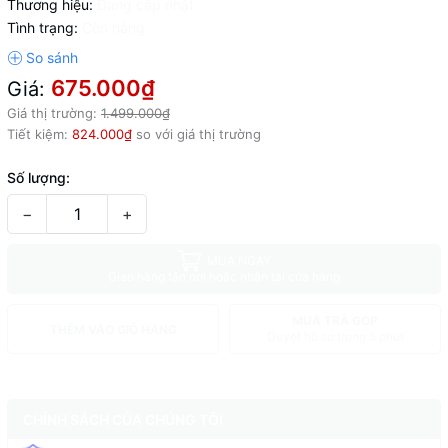
Thương hiệu:
Đang cập nhật
Tình trạng:
Còn hàng
675.000₫
Giá:
Giá thị trường:
1.499.000₫
Tiết kiệm:
824.000₫
so với giá thị trường
Số lượng:
−
+
MUA NGAY
Giao hàng tận nơi hoặc nhận tại cửa hàng
MUA TRẢ GÓP
THÊM VÀO GIỎ HÀNG
Duyệt hồ sơ trong 5 phút
CHÍNH SÁCH CỦA CHÚNG TÔI