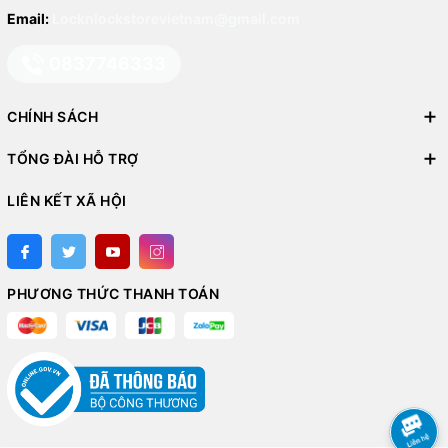
Email:
Locknlockstorevietnam@gmail.com
0837746333
CHÍNH SÁCH
TỔNG ĐÀI HỖ TRỢ
LIÊN KẾT XÃ HỘI
PHƯƠNG THỨC THANH TOÁN