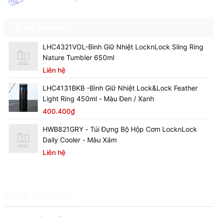
CÓ THỂ BẠN THÍCH
LHC4321VOL-Bình Giữ Nhiệt LocknLock Sling Ring
Nature Tumbler 650ml
Liên hệ
LHC4131BKB -Bình Giữ Nhiệt Lock&Lock Feather
Light Ring 450ml - Màu Đen / Xanh
400.400₫
HWB821GRY - Túi Đựng Bộ Hộp Cơm LocknLock
Daily Cooler - Màu Xám
Liên hệ
MÔ TẢ SẢN PHẨM