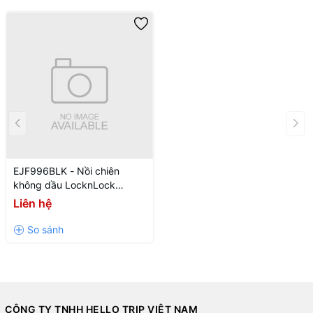
EJF996BLK - Nồi chiên
không dầu LocknLock
Visible air fryer CUBE 5.5L,
Liên hệ
1800W, 220-240V, 50/60Hz
- Màu đen
CÔNG TY TNHH HELLO TRIP VIỆT NAM