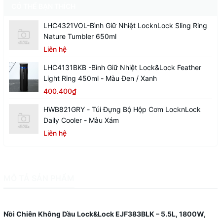
CÓ THỂ BẠN THÍCH
LHC4321VOL-Bình Giữ Nhiệt LocknLock Sling Ring
Nature Tumbler 650ml
Liên hệ
LHC4131BKB -Bình Giữ Nhiệt Lock&Lock Feather
Light Ring 450ml - Màu Đen / Xanh
400.400₫
HWB821GRY - Túi Đựng Bộ Hộp Cơm LocknLock
Daily Cooler - Màu Xám
Liên hệ
MÔ TẢ SẢN PHẨM
Nồi Chiên Không Dầu Lock&Lock EJF383BLK – 5.5L, 1800W,