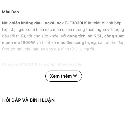
Màu Đen
Nồi chiên không dầu Lock&Lock EJF383BLK
là thiết bị nhà bếp
hiện đại, giúp chế biến các món chiên nướng thơm ngon với lượng
dầu tối thiểu, tốt cho sức khỏe. Với
dung tích lớn 5.5L
,
công suất
mạnh mẽ 1800W
và thiết kế
màu đen sang trọng
, sản phẩm đáp
ứng tốt nhu cầu nấu ăn cho gia đình từ 3–6 người.
Công suất 1800W, làm chín nhanh và đều
Nồi chiên không dầu Lock&Lock EJF383BLK hoạt động với công
Xem thêm
suất
1800W
, giúp:
Làm nóng nhanh, rút ngắn thời gian chế biến
HỎI ĐÁP VÀ BÌNH LUẬN
Thực phẩm chín đều bên trong, vàng giòn bên ngoài
Giữ trọn hương vị tự nhiên của món ăn
Công suất cao giúp nấu nướng hiệu quả, phù hợp cho các món