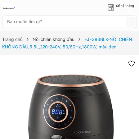
Số hệ thống
8 cửa hàng
Trang chủ
Nồi chiên không dầu
EJF383BLK-NỒI CHIÊN
KHÔNG DẦU,5.5L,220-240V, 50/60Hz,1800W, màu đen