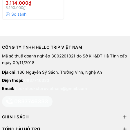
240V, 50/60Hz,1800W, màu
3.114.000₫
Thông số kỹ thuật
đen
5.190.000₫
Model: EJF383BLK
Điện áp: 220–240V
Tần số: 50/60Hz
CÔNG TY TNHH HELLO TRIP VIỆT NAM
Công suất: 1800W
Mã số thuế doanh nghiệp 3002201821 do Sở KH&ĐT Hà Tĩnh cấp
Dung tích: 5.5L
ngày 09/11/2018
Loại sản phẩm: Nồi chiên không dầu
Địa chỉ:
136 Nguyễn Sỹ Sách, Trường Vinh, Nghệ An
Điện thoại:
0837746333
Màu sắc: Đen
Email:
Locknlockstorevietnam@gmail.com
Thương hiệu: Lock&Lock
0837746333
Ưu điểm nổi bật
CHÍNH SÁCH
Công suất 1800W nấu nhanh, tiết kiệm thời gian
TỔNG ĐÀI HỖ TRỢ